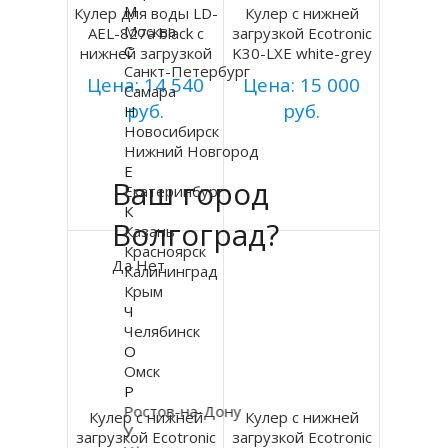
М
Кулер для воды LD-
Кулер с нижней
Москва
AEL-827a black с
загрузкой Ecotronic
С
нижней загрузкой
K30-LXE white-grey
Санкт-Петербург
Цена: 14 540
Цена: 15 000
Самара
руб.
руб.
Н
Новосибирск
Купить
Купить
Нижний Новгород
Е
Ваш город
Екатеринбург
Подробнее
Подробнее
К
Волгоград?
Казань
Красноярск
Да
Нет
Калининград
Крым
Ч
Челябинск
О
Омск
Р
Ростов-на-Дону
Кулер с нижней
Кулер с нижней
У
загрузкой Ecotronic
загрузкой Ecotronic