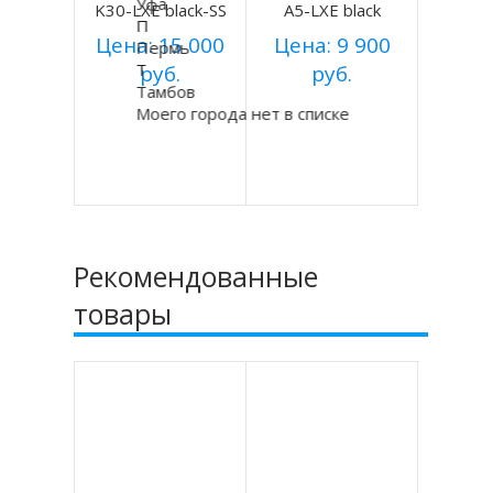
Уфа
K30-LXE black-SS
A5-LXE black
П
Цена: 15 000
Цена: 9 900
Пермь
Т
руб.
руб.
Тамбов
Купить
Купить
Моего города нет в списке
Подробнее
Подробнее
Рекомендованные
товары