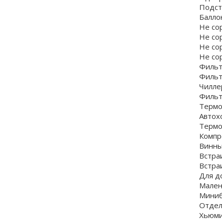
Подст
Балло
Не со
Не со
Не со
Не со
Фильт
Фильт
Чилле
Фильт
Термо
Автох
Термо
Компр
Винн
Встра
Встра
Для д
Мален
Мини
Отдел
Хьюм