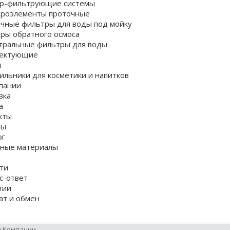
р-фильтрующие системы
роэлементы проточные
чные фильтры для воды под мойку
ры обратного осмоса
тральные фильтры для воды
лектующие
ы
ильники для косметики и напитков
пании
вка
а
кты
вы
ог
ные материалы
ти
с-ответ
тии
ат и обмен
 Компании