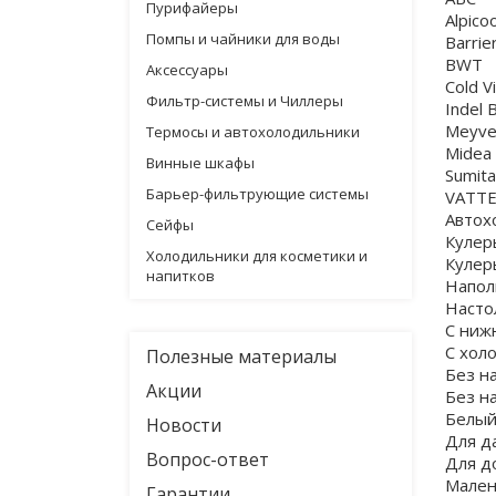
Пурифайеры
Alpicoo
Помпы и чайники для воды
Barrie
BWT
Аксессуары
Cold V
Фильтр-системы и Чиллеры
Indel 
Meyve
Термосы и автохолодильники
Midea
Винные шкафы
Sumita
Барьер-фильтрующие системы
VATT
Автох
Сейфы
Кулер
Холодильники для косметики и
Кулер
напитков
Напо
Насто
С ниж
С хол
Полезные материалы
Без н
Акции
Без н
Белы
Новости
Для д
Вопрос-ответ
Для д
Мален
Гарантии