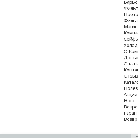
Барье
Фильт
Прото
Фильт
Магис
Комп
Сейф
Холод
О Ком
Доста
Оплат
Конта
Отзы
Катал
Полез
Акции
Новос
Вопро
Гаран
Возвр
О