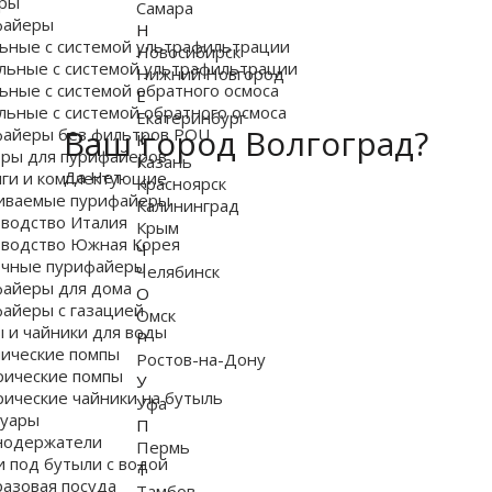
ры
Самара
файеры
Н
ьные с системой ультрафильтрации
Новосибирск
льные с системой ультрафильтрации
Нижний Новгород
ьные с системой обратного осмоса
Е
льные с системой обратного осмоса
Екатеринбург
Ваш город Волгоград?
айеры без фильтров POU
К
ры для пурифайеров
Казань
Да
Нет
ги и комплектующие
Красноярск
иваемые пурифайеры
Калининград
водство Италия
Крым
водство Южная Корея
Ч
чные пурифайеры
Челябинск
айеры для дома
О
айеры с газацией
Омск
 и чайники для воды
Р
ические помпы
Ростов-на-Дону
рические помпы
У
рические чайники на бутыль
Уфа
суары
П
нодержатели
Пермь
и под бутыли с водой
Т
азовая посуда
Тамбов