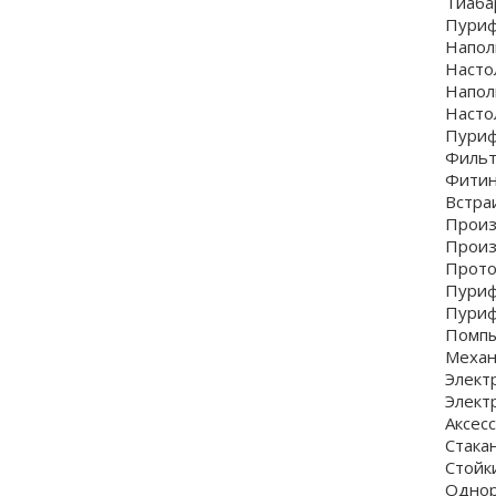
Тиаба
Пури
Напол
Насто
Напол
Насто
Пуриф
Фильт
Фитин
Встра
Произ
Произ
Прото
Пуриф
Пуриф
Помпы
Механ
Элект
Элект
Аксес
Стака
Стойк
Однор