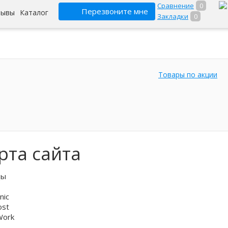
Сравнение
0
Перезвоните мне
зывы
Каталог
Закладки
0
Товары по акции
рта сайта
ды
nic
ost
Work