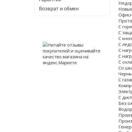
Недор
Возврат и обмен
Новы
Офис
Прот
С гор
С защ
С кно
С лед
С наг
С наг
С охл
Со шк
Черн
С газ
Компр
Элект
С дис
Без о
Водор
Произ
Произ
Генер