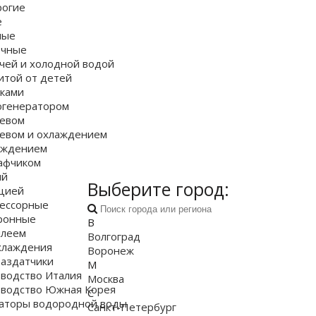
огие
е
ные
очные
ячей и холодной водой
итой от детей
пками
огенератором
ревом
ревом и охлаждением
аждением
афчиком
ый
Выберите город:
ацией
ессорные
ронные
В
плеем
Волгоград
хлаждения
Воронеж
аздатчики
М
водство Италия
Москва
водство Южная Корея
С
аторы водородной воды
Санкт-Петербург