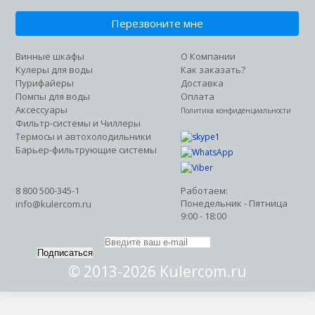
К
Волгоград?
Казань
Перезвоните мне
Красноярск
Да
Нет
Калининград
Винные шкафы
О Компании
Крым
Кулеры для воды
Как заказать?
Ч
Пурифайеры
Доставка
Челябинск
Помпы для воды
Оплата
О
Аксессуары
Политика конфиденциальности
Омск
Фильтр-системы и Чиллеры
Р
Термосы и автохолодильники
Ростов-на-Дону
Барьер-фильтрующие системы
У
Уфа
П
8 800 500-345-1
Работаем:
Понедельник - Пятница
Пермь
info@kulercom.ru
9:00 - 18:00
Т
Тамбов
Моего города нет в списке
Подписаться
© 2013-2026 Kulercom.ru