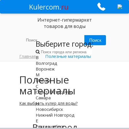
Kulercom.
ru
Интернет-гипермаркет
товаров для воды
Выберите город:
Главная
Полезные материалы
В
Волгоград
Воронеж
М
Полезные
Москва
С
материалы
Санкт-Петербург
Самара
Н
Как выбрать кулер для воды?
Новосибирск
Нижний Новгород
Е
Ваш город
Екатеринбург