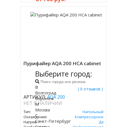
Пурифайер AQA 200 HCA cabinet
Выберите город:
В
( 0 отзывов )
Волгоград
АРТИКУЛ:
AQA 200
Воронеж
НЕТ В НАЛИЧИИ
М
Москва
Тип:
Напольный
С
Охлаждение:
Компрессорное
Санкт-Петербург
Нагрев:
Да
Самара