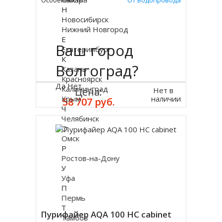
Особенность:
От Водопровода
Н
Новосибирск
Нижний Новгород
Е
Ваш город
Екатеринбург
К
Волгоград?
Казань
Красноярск
Да
Нет
Калининград
Нет в
Цена:
наличии
Крым
58 707 руб.
Ч
Челябинск
О
Омск
Р
Ростов-на-Дону
У
Уфа
П
Пермь
Т
Пурифайер AQA 100 HC cabinet
Тамбов