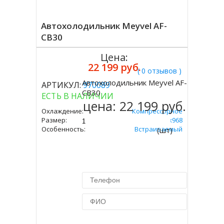
Автохолодильник Meyvel AF-
CB30
Цена:
22 199 руб.
( 0 отзывов )
Автохолодильник Meyvel AF-
АРТИКУЛ:
970089
Купить
CB30
ЕСТЬ В НАЛИЧИИ
цена:
22 199 руб.
Охлаждение:
Компрессорное
Размер:
250х440х968
Особенность:
Встраиваемый
(шт)