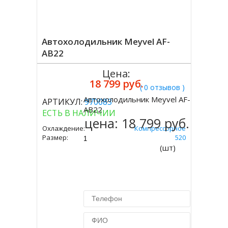
Автохолодильник Meyvel AF-
AB22
Цена:
18 799 руб.
( 0 отзывов )
Автохолодильник Meyvel AF-
АРТИКУЛ:
970083
Купить
AB22
ЕСТЬ В НАЛИЧИИ
цена:
18 799 руб.
Охлаждение:
Компрессорное
Размер:
310 Х 575 Х 520
(шт)