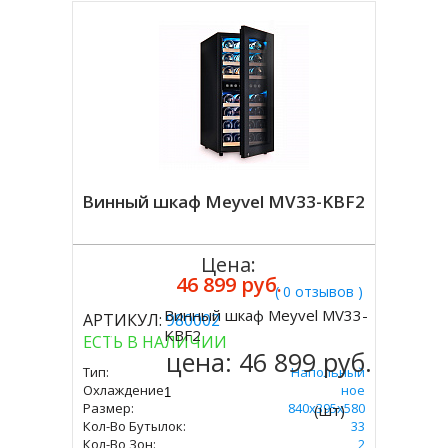
Винный шкаф Meyvel MV33-KBF2
Цена:
46 899 руб.
( 0 отзывов )
Винный шкаф Meyvel MV33-
АРТИКУЛ:
980002
Купить
KBF2
ЕСТЬ В НАЛИЧИИ
цена:
46 899 руб.
Тип:
Напольный
Охлаждение:
Компрессорное
Размер:
840х395х580
(шт)
Кол-Во Бутылок:
33
Кол-Во Зон:
2