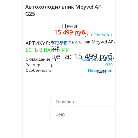
Автохолодильник Meyvel AF-
G25
Цена:
15 499 руб.
( 0 отзывов )
Автохолодильник Meyvel AF-
АРТИКУЛ:
970045
Купить
G25
ЕСТЬ В НАЛИЧИИ
цена:
15 499 руб.
Охлаждение:
Компрессорное
Размер:
340х580х330
Особенность:
Переносной
(шт)
Купить в 1 клик