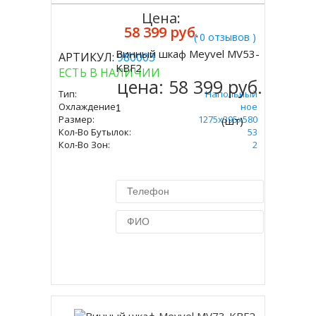
Цена:
58 399 руб.
( 0 отзывов )
Винный шкаф Meyvel MV53-
АРТИКУЛ:
980003
Купить
KBF2
ЕСТЬ В НАЛИЧИИ
цена:
58 399 руб.
Тип:
Напольный
Охлаждение:
Компрессорное
Размер:
1275х395х580
(шт)
Кол-Во Бутылок:
53
Кол-Во Зон:
2
Купить в 1 клик