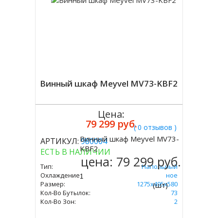
Винный шкаф Meyvel MV73-KBF2
Цена:
79 299 руб.
( 0 отзывов )
Винный шкаф Meyvel MV73-
АРТИКУЛ:
980004
Купить
KBF2
ЕСТЬ В НАЛИЧИИ
цена:
79 299 руб.
Тип:
Напольный
Охлаждение:
Компрессорное
Размер:
1275х495х580
(шт)
Кол-Во Бутылок:
73
Кол-Во Зон:
2