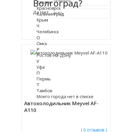
Волгоград?
Казань
Красноярск
Да
Нет
Калининград
Крым
Ч
Купить в 1 клик
Челябинск
О
Омск
Р
Ростов-на-Дону
У
Уфа
П
Пермь
Т
Тамбов
Моего города нет в списке
Автохолодильник Meyvel AF-
A110
( 0 отзывов )