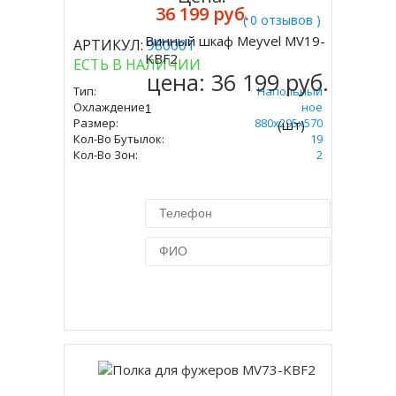
36 199 руб.
( 0 отзывов )
Винный шкаф Meyvel MV19-
АРТИКУЛ:
980001
Купить
KBF2
ЕСТЬ В НАЛИЧИИ
цена:
36 199 руб.
Тип:
Напольный
Охлаждение:
Компрессорное
Размер:
880х295х570
(шт)
Кол-Во Бутылок:
19
Кол-Во Зон:
2
Купить в 1 клик