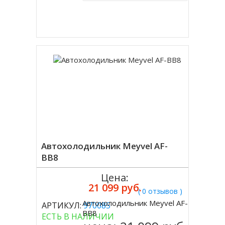
Купить в 1 клик
Автохолодильник Meyvel AF-
BB8
Цена:
21 099 руб.
( 0 отзывов )
Автохолодильник Meyvel AF-
АРТИКУЛ:
970085
Купить
BB8
ЕСТЬ В НАЛИЧИИ