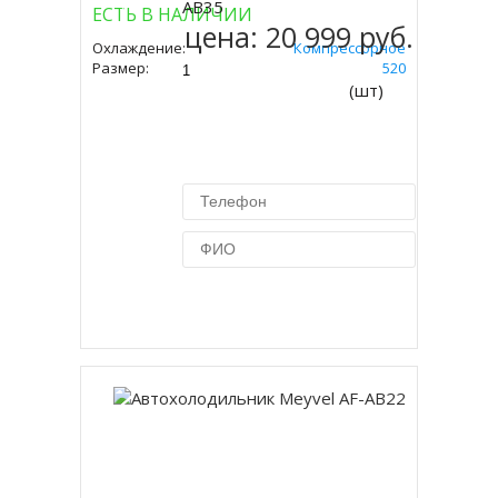
AB35
ЕСТЬ В НАЛИЧИИ
цена:
20 999 руб.
Охлаждение:
Компрессорное
Размер:
420 Х 575 Х 520
(шт)
Купить в 1 клик