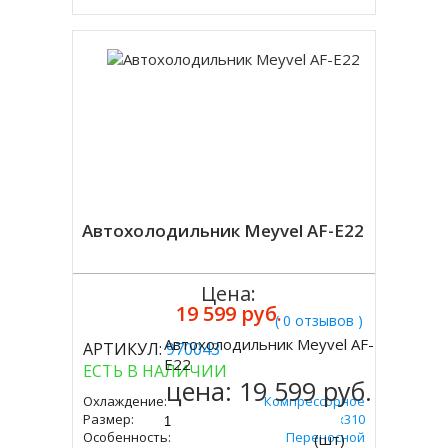
Автохолодильник Meyvel AF-E22
Цена:
19 599 руб.
( 0 отзывов )
Автохолодильник Meyvel AF-
АРТИКУЛ:
970043
Купить
E22
ЕСТЬ В НАЛИЧИИ
цена:
19 599 руб.
Охлаждение:
Компрессорное
Размер:
335х590х310
Особенность:
Переносной
(шт)