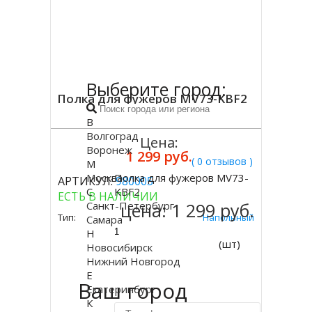
Выберите город:
Полка для фужеров MV73-KBF2
В
Волгоград
Цена:
Воронеж
1 299 руб.
( 0 отзывов )
М
Москва
Полка для фужеров MV73-
АРТИКУЛ:
980005
Купить
С
KBF2
ЕСТЬ В НАЛИЧИИ
Санкт-Петербург
цена:
1 299 руб.
Тип:
Напольный
Самара
Н
(шт)
Новосибирск
Нижний Новгород
Е
Ваш город
Екатеринбург
К