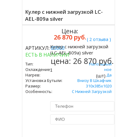
Кулер с нижней загрузкой LC-
AEL-809a silver
Цена:
26 870 руб.
( 2 отзыва )
Кулер с нижней загрузкой
АРТИКУЛ:
00060
Купить
(LC-AEL-809a) silver
ЕСТЬ В НАЛИЧИИ
цена:
26 870 руб.
Тип:
Напольный
Охлаждение:
Компрессорное
Нагрев:
Да
(шт)
Установка Бутыли:
Внизу В Шкафчик
Размер:
310х385х1020
Особенность:
С Нижней Загрузкой
Купить в 1 клик