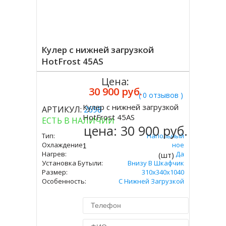
Кулер с нижней загрузкой
HotFrost 45AS
Цена:
30 900 руб.
( 0 отзывов )
Кулер с нижней загрузкой
АРТИКУЛ:
2698
Купить
HotFrost 45AS
ЕСТЬ В НАЛИЧИИ
цена:
30 900 руб.
Тип:
Напольный
Охлаждение:
Компрессорное
Нагрев:
Да
(шт)
Установка Бутыли:
Внизу В Шкафчик
Размер:
310х340х1040
Особенность:
С Нижней Загрузкой