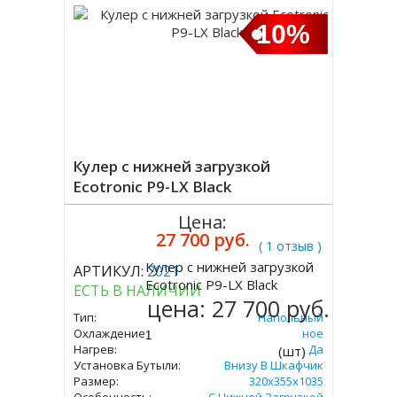
10%
Кулер с нижней загрузкой
Ecotronic P9-LX Black
Цена:
27 700 руб.
( 1 отзыв )
Кулер с нижней загрузкой
АРТИКУЛ:
2021
Купить
Ecotronic P9-LX Black
ЕСТЬ В НАЛИЧИИ
цена:
27 700 руб.
Тип:
Напольный
Охлаждение:
Компрессорное
Нагрев:
Да
(шт)
Установка Бутыли:
Внизу В Шкафчик
Размер:
320x355х1035