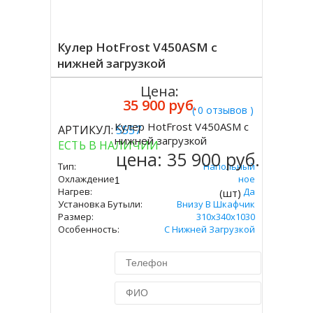
Кулер HotFrost V450ASM с
нижней загрузкой
Цена:
35 900 руб.
( 0 отзывов )
Кулер HotFrost V450ASM с
АРТИКУЛ:
5557
Купить
нижней загрузкой
ЕСТЬ В НАЛИЧИИ
цена:
35 900 руб.
Тип:
Напольный
Охлаждение:
Компрессорное
Нагрев:
Да
(шт)
Установка Бутыли:
Внизу В Шкафчик
Размер:
310х340х1030
Особенность:
С Нижней Загрузкой