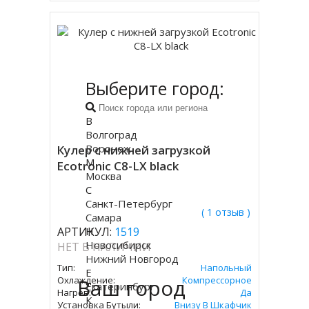
Выберите город:
В
Волгоград
Воронеж
Кулер с нижней загрузкой
М
Ecotronic C8-LX black
Москва
С
Санкт-Петербург
( 1 отзыв )
Самара
АРТИКУЛ:
Н
1519
Новосибирск
НЕТ В НАЛИЧИИ
Нижний Новгород
Тип:
Напольный
Е
Охлаждение:
Ваш город
Компрессорное
Екатеринбург
Нагрев:
Да
К
Установка Бутыли:
Внизу В Шкафчик