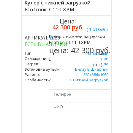
Кулер с нижней загрузкой
Ecotronic C11-LXPM
Цена:
42 300 руб.
( 1 отзыв )
Кулер с нижней загрузкой
АРТИКУЛ:
2223
Купить
Ecotronic C11-LXPM
ЕСТЬ В НАЛИЧИИ
цена:
42 300 руб.
Тип:
Напольный
Охлаждение:
Компрессорное
Нагрев:
Да
(шт)
Установка Бутыли:
Внизу В Шкафчик
Размер:
362x386х1060
Особенность:
С Нижней Загрузкой
Купить в 1 клик