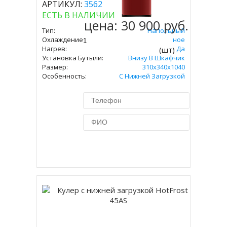
АРТИКУЛ:
3562
ЕСТЬ В НАЛИЧИИ
цена:
30 900 руб.
Тип:
Напольный
Охлаждение:
Компрессорное
Нагрев:
Да
(шт)
Установка Бутыли:
Внизу В Шкафчик
Размер:
310х340х1040
Особенность:
С Нижней Загрузкой
Купить в 1 клик