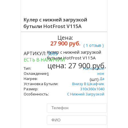
Кулер с нижней загрузкой
бутыли HotFrost V115A
Цена:
27 900 руб.
( 1 отзыв )
Кулер с нижней загрузкой
АРТИКУЛ:
3565
Купить
бутыли HotFrost V115A
ЕСТЬ В НАЛИЧИИ
цена:
27 900 руб.
Тип:
Напольный
Охлаждение:
Компрессорное
Нагрев:
Да
(шт)
Установка Бутыли:
Внизу В Шкафчик
Размер:
310х360х1040
Особенность:
С Нижней Загрузкой