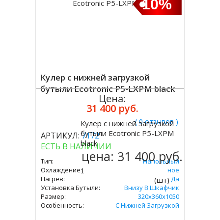
10%
Кулер с нижней загрузкой
бутыли Ecotronic P5-LXPM black
Цена:
31 400 руб.
( 0 отзывов )
Кулер с нижней загрузкой
Купить
бутыли Ecotronic P5-LXPM
АРТИКУЛ:
7172
black
ЕСТЬ В НАЛИЧИИ
цена:
31 400 руб.
Тип:
Напольный
Охлаждение:
Компрессорное
Нагрев:
Да
(шт)
Установка Бутыли:
Внизу В Шкафчик
Размер:
320x360х1050
Особенность:
С Нижней Загрузкой