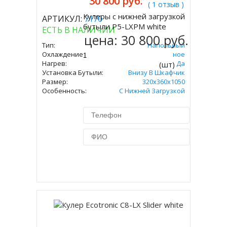
30 800 руб.
( 1 отзыв )
Кулеры с нижней загрузкой
АРТИКУЛ:
7170
Купить
бутыли P5-LXPM white
ЕСТЬ В НАЛИЧИИ
цена:
30 800 руб.
Тип:
Напольный
Охлаждение:
Компрессорное
Нагрев:
Да
(шт)
Установка Бутыли:
Внизу В Шкафчик
Размер:
320x360х1050
Особенность:
С Нижней Загрузкой
Купить в 1 клик