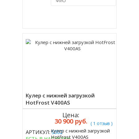
Купить в 1 клик
Кулер с нижней загрузкой
HotFrost V400AS
Цена:
30 900 руб.
( 1 отзыв )
Кулер с нижней загрузкой
АРТИКУЛ:
5002
Купить
HotFrost V400AS