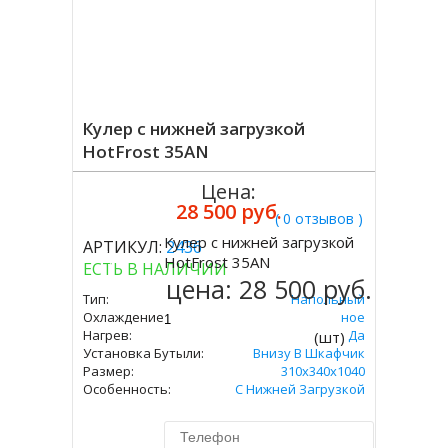
Кулер с нижней загрузкой
HotFrost 35AN
Цена:
28 500 руб.
( 0 отзывов )
Кулер с нижней загрузкой
АРТИКУЛ:
2436
Купить
HotFrost 35AN
ЕСТЬ В НАЛИЧИИ
цена:
28 500 руб.
Тип:
Напольный
Охлаждение:
Компрессорное
Нагрев:
Да
(шт)
Установка Бутыли:
Внизу В Шкафчик
Размер:
310х340х1040
Особенность:
С Нижней Загрузкой