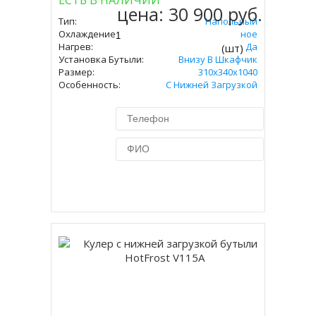
ЕСТЬ В НАЛИЧИИ
цена:
30 900 руб.
Тип:
Напольный
Охлаждение:
Компрессорное
Нагрев:
Да
(шт)
Установка Бутыли:
Внизу В Шкафчик
Размер:
310х340х1040
Особенность:
С Нижней Загрузкой
Купить в 1 клик