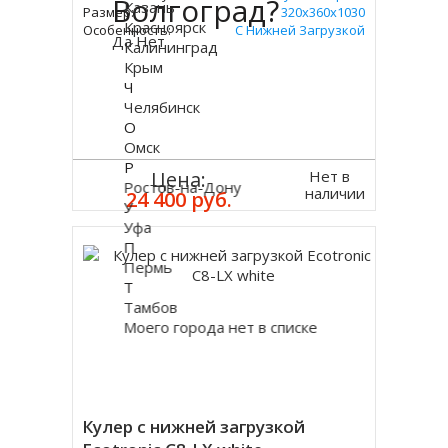
Волгоград?
Казань
Размер:
320x360х1030
Красноярск
Особенность:
С Нижней Загрузкой
Да
Нет
Калининград
Крым
Ч
Челябинск
О
Омск
Р
Нет в
Цена:
Ростов-на-Дону
наличии
24 400 руб.
У
Уфа
П
Пермь
Т
Тамбов
Моего города нет в списке
Кулер с нижней загрузкой