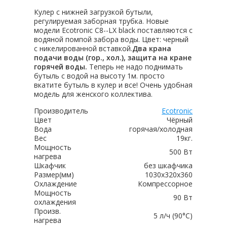
Кулер с нижней загрузкой бутыли,
регулируемая заборная трубка. Новые
модели Ecotronic C8--LX black поставляются с
водяной помпой забора воды. Цвет: черный
с никелированной вставкой.
Два
крана
подачи воды (гор., хол.), защита на кране
горячей воды.
Теперь не надо поднимать
бутыль с водой на высоту 1м. просто
вкатите бутыль в кулер и все! Очень удобная
модель для женского коллектива.
Производитель
Ecotronic
Цвет
Чёрный
Вода
горячая/холодная
Вес
19кг.
Мощность
500 Вт
нагрева
Шкафчик
без шкафчика
Размер(мм)
1030x320x360
Охлаждение
Компрессорное
Мощность
90 Вт
охлаждения
Произв.
5 л/ч (90°C)
нагрева