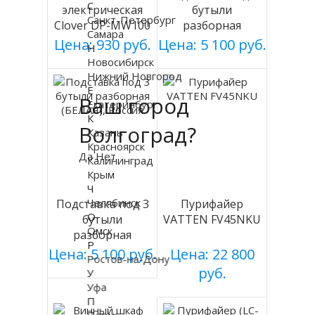
С
электрическая
бутыли
Санкт-Петербург
Clover DP-MW100
разборная
Самара
на батарейках
(СЕРАЯ), Россия
Цена: 930 руб.
Цена: 5 100 руб.
Н
Новосибирск
Нижний Новгород
Е
Ваш город
Екатеринбург
К
Волгоград?
Казань
Красноярск
Да
Нет
Калининград
Крым
Ч
Челябинск
Подставка под 3
Пурифайер
О
бутыли
VATTEN FV45NKU
Омск
разборная
Р
(БЕЛАЯ), Россия
Цена: 5 100 руб.
Цена: 22 800
Ростов-на-Дону
руб.
У
Уфа
П
Пермь