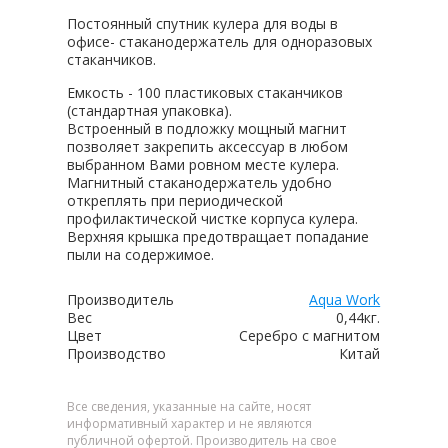
Постоянный спутник кулера для воды в
офисе- стаканодержатель для одноразовых
стаканчиков.
Емкость - 100 пластиковых стаканчиков
(стандартная упаковка).
Встроенный в подложку мощный магнит
позволяет закрепить аксессуар в любом
выбранном Вами ровном месте кулера.
Магнитный стаканодержатель удобно
откреплять при периодической
профилактической чистке корпуса кулера.
Верхняя крышка предотвращает попадание
пыли на содержимое.
Производитель
Aqua Work
Вес
0,44кг.
Цвет
Серебро с магнитом
Производство
Китай
Все сведения, указанные на сайте, носят
информативный характер и не являются
публичной офертой. Производитель на свое