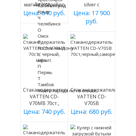
Да
Нет
магните серебро
silver с
Калининград
холодильником
Крым
Цена: 640 руб.
Цена: 17 900
Ч
руб.
Челябинск
О
Омск
Р
Ростов-на-Дону
У
Уфа
П
Пермь
Т
Тамбов
Стаканодержатель
Стаканодержатель
Моего города нет в списке
VATTEN CD-
VATTEN CD-
V70MB 70ст.,
V70SB
черный, магнит.
70ст,черный,саморезы
Цена: 740 руб.
Цена: 680 руб.