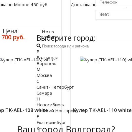
вка по Москве 450 руб.
Доставка по Москве 450 руб
Купить в 1 кл
Цена:
Нет в
Выберите город:
 700 руб.
наличии
В
Волгоград
Воронеж
М
Москва
С
Санкт-Петербург
Самара
Н
Новосибирск
р TK-AEL-108 white
Кулер TK-AEL-110 white
Нижний Новгород
Е
Екатеринбург
Ваш город Волгоград?
К