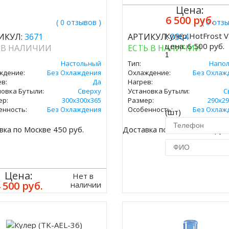
Цена:
6 500 руб.
( 0 отзывов )
( 0 отз
Кулер HotFrost 
ИКУЛ:
3671
АРТИКУЛ:
0304
Купить
цена:
6 500 руб.
 В НАЛИЧИИ
ЕСТЬ В НАЛИЧИИ
Настольный
Тип:
Напо
ждение:
Без Охлаждения
Охлаждение:
Без Охлаж
в:
Да
Нагрев:
новка Бутыли:
Сверху
Установка Бутыли:
С
ер:
300х300х365
Размер:
290х29
енность:
Без Охлаждения
Особенность:
Без Охлаж
(шт)
вка по Москве 450 руб.
Доставка по Москве 450 руб
Купить в 1 кл
Цена:
Нет в
 500 руб.
наличии