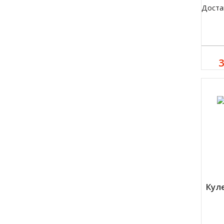
Доста
3
Куле