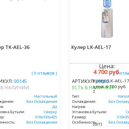
р TK-AEL-36
Кулер LK-AEL-17
Цена:
4 700 руб.
( 0 отзывов )
( 0 отз
Кулер (LK-AEL-17
ИКУЛ:
00145
АРТИКУЛ:
00080
Купить
цена:
4 700 руб.
 В НАЛИЧИИ
ЕСТЬ В НАЛИЧИИ
Настольный
Тип:
Напо
ждение:
Без Охлаждения
Охлаждение:
Без Охлаж
в:
Да
Нагрев:
новка Бутыли:
Сверху
Установка Бутыли:
С
ер:
310х330х425
Размер:
310х35
енность:
Без Охлаждения
Особенность:
Без Охлаж
(шт)