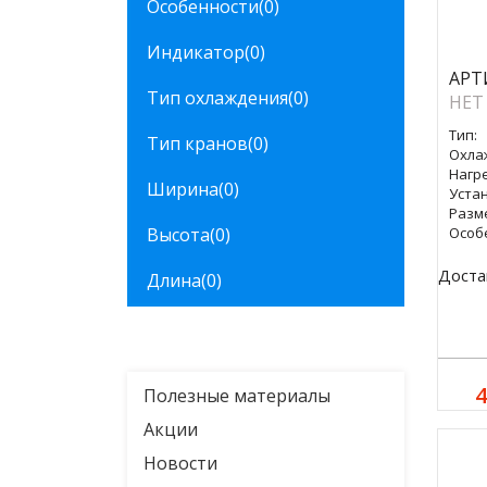
Особенности
(0)
Индикатор
(0)
АРТ
Тип охлаждения
(0)
НЕТ
Тип:
Тип кранов
(0)
Охла
Нагре
Ширина
(0)
Уста
Разм
Высота
(0)
Особ
Доста
Длина
(0)
4
Полезные материалы
Акции
Новости