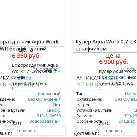
ораздатчик Aqua Work
Кулер Aqua Work 0,7-LK
LWR белый - синий
шкафчиком
Цена:
6 350 руб.
Цена:
6 900 руб.
Водораздатчик Aqua
ить
( 0 отзывов )
( 0 отз
Work 17-LWR белый -
Кулер Aqua Work 
Купить
синий
LKR со шкафчик
ИКУЛ:
025886
АРТИКУЛ:
023210
цена:
6 350 руб.
цена:
6 900 руб.
Ь В НАЛИЧИИ
ЕСТЬ В НАЛИЧИИ
Напольный
Тип:
Напо
ждение:
Без Охлаждения
Охлаждение:
Без Охлаж
в:
Нет
Нагрев:
новка Бутыли:
Сверху
Установка Бутыли:
С
ер:
310х310х960
Размер:
300х29
енность:
Водораздатчик
Особенность:
Со Шкаф
(шт)
(шт)
вка по Москве 450 руб.
Доставка по Москве 450 руб