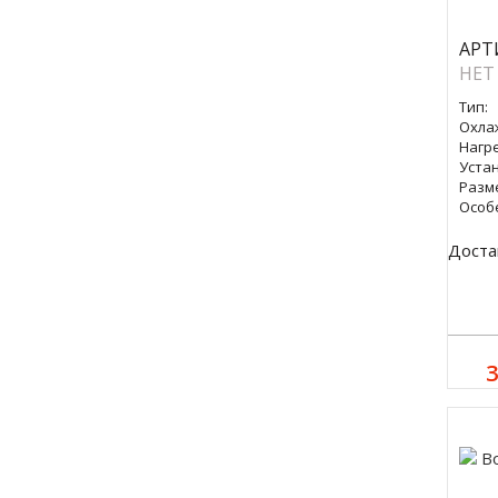
АРТ
НЕТ
Тип:
Охла
Нагре
Уста
Разм
Особ
Доста
3