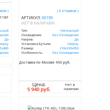
ывов )
( 0 отзывов )
V118F
АРТИКУЛ:
00190
НЕТ В НАЛИЧИИ
льный
Тип:
Напольный
дения
Охлаждение:
Без Охлаждения
Да
Нагрев:
Да
верху
Установка Бутыли:
Сверху
5х845
Размер:
310х330х950
дения
Особенность:
Без Охлаждения
.
Доставка по Москве 450 руб.
ик
Цена:
Нет в
5 940 руб.
наличии