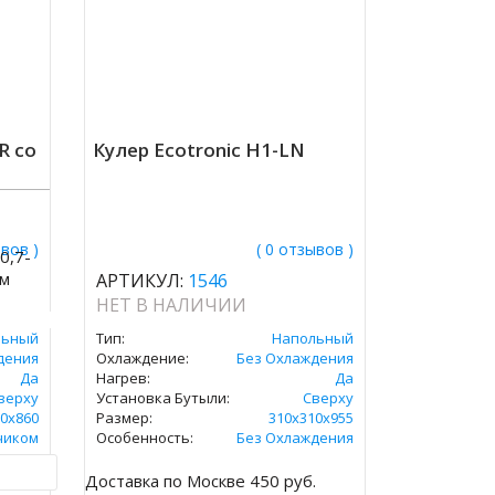
R со
Кулер Ecotronic H1-LN
ывов )
( 0 отзывов )
0,7-
ом
АРТИКУЛ:
1546
НЕТ В НАЛИЧИИ
льный
Тип:
Напольный
дения
Охлаждение:
Без Охлаждения
Да
Нагрев:
Да
верху
Установка Бутыли:
Сверху
0х860
Размер:
310x310х955
чиком
Особенность:
Без Охлаждения
.
Доставка по Москве 450 руб.