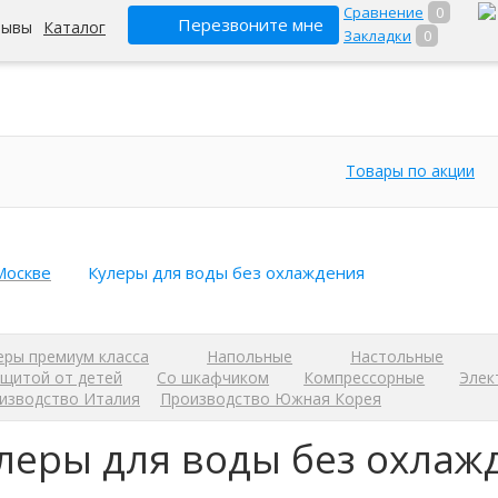
Сравнение
0
Перезвоните мне
зывы
Каталог
Закладки
0
Товары по акции
Москве
Кулеры для воды без охлаждения
еры премиум класса
Напольные
Настольные
ащитой от детей
Со шкафчиком
Компрессорные
Элек
изводство Италия
Производство Южная Корея
леры для воды без охлаж