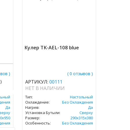
Кулер TK-AEL-108 blue
ывов )
( 0 отзывов )
)
АРТИКУЛ:
00111
НЕТ В НАЛИЧИИ
льный
Тип:
Настольный
дения
Охлаждение:
Без Охлаждения
Да
Нагрев:
Да
верху
Установка Бутыли:
Сверху
0х950
Размер:
290х315х380
дения
Особенность:
Без Охлаждения