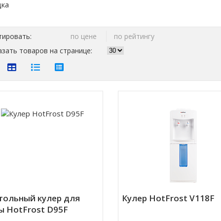
тировать:
по цене
по рейтингу
зать товаров на странице:
тольный кулер для
Кулер HotFrost V118F
ы HotFrost D95F