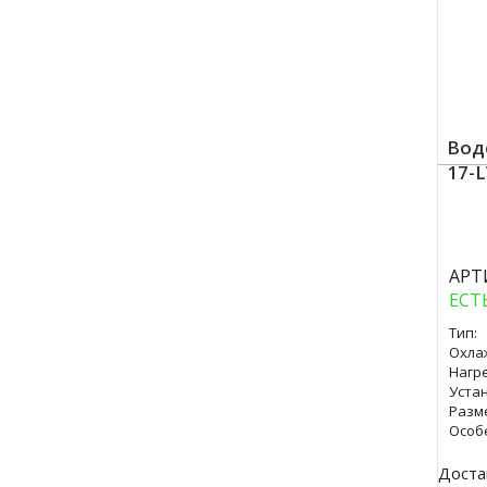
Вод
17-
Куп
АРТ
ЕСТ
Тип:
Охла
Нагре
Уста
Разм
Особ
Доста