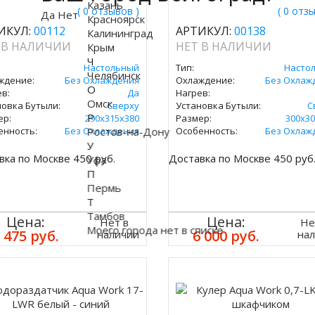
Казань
( 0 отзывов )
( 0 отз
Да
Нет
Красноярск
ИКУЛ:
00112
АРТИКУЛ:
00138
Калининград
 В НАЛИЧИИ
НЕТ В НАЛИЧИИ
Крым
Ч
Настольный
Тип:
Насто
Челябинск
ждение:
Без Охлаждения
Охлаждение:
Без Охлаж
О
в:
Да
Нагрев:
Омск
новка Бутыли:
Сверху
Установка Бутыли:
С
Р
ер:
290х315х380
Размер:
300х30
енность:
Без Охлаждения
Ростов-на-Дону
Особенность:
Без Охлаж
У
вка по Москве 450 руб.
Доставка по Москве 450 руб
Уфа
П
Пермь
Т
Тамбов
Цена:
Цена:
Нет в
Не
Моего города нет в списке
 475 руб.
6 000 руб.
наличии
на