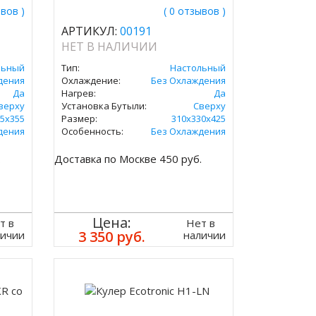
ывов )
( 0 отзывов )
АРТИКУЛ:
00191
НЕТ В НАЛИЧИИ
льный
Тип:
Настольный
дения
Охлаждение:
Без Охлаждения
Да
Нагрев:
Да
верху
Установка Бутыли:
Сверху
5х355
Размер:
310х330х425
дения
Особенность:
Без Охлаждения
.
Доставка по Москве 450 руб.
Цена:
т в
Нет в
3 350 руб.
личии
наличии