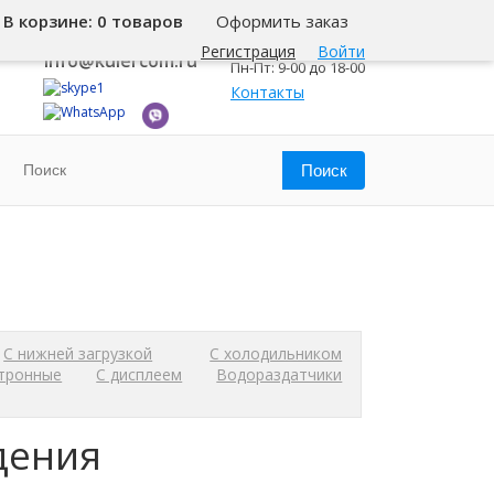
В корзине:
0 товаров
Оформить заказ
8 800 500-345-1
Калининград
Регистрация
Войти
info@kulercom.ru
Пн-Пт: 9-00 до 18-00
Контакты
С нижней загрузкой
С холодильником
тронные
С дисплеем
Водораздатчики
дения