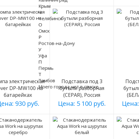
Крым
Ч
Челябинск
О
Омск
Р
Ростов-на-Дону
У
Уфа
П
Пермь
Т
Тамбов
па электрическая
Подставка под 3
Подст
Моего города нет в списке
over DP-MW100 на
бутыли разборная
бутыл
батарейках
(СЕРАЯ), Россия
(БЕЛ
ена: 930 руб.
Цена: 5 100 руб.
Цена: