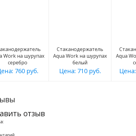
таканодержатель
Стаканодержатель
Стака
a Work на шурупах
Aqua Work на шурупах
Aqua Wo
серебро
белый
с
ена: 760 руб.
Цена: 710 руб.
Цена:
зывы
авить отзыв
ка:
нтарий