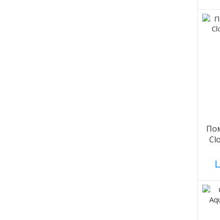
Пом
Cl
Ц