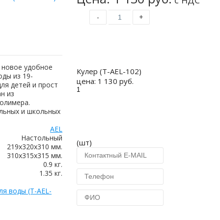
с НДС
-
+
Купить
 новое удобное
Кулер (T-AEL-102)
ды из 19-
цена:
1 130 руб.
ля детей и прост
ан из
олимера.
льных и школьных
AEL
Настольный
(шт)
219х320х310 мм.
310х315х315 мм.
0.9 кг.
1.35 кг.
ля воды (T-AEL-