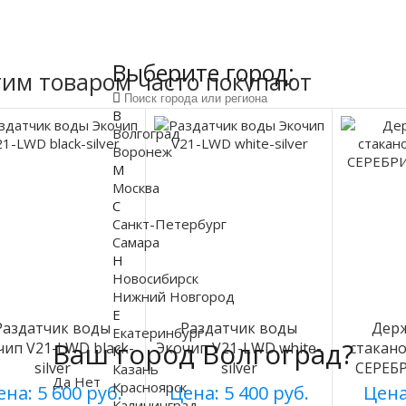
Выберите город:
тим товаром часто покупают
В
Волгоград
Воронеж
М
Москва
С
Санкт-Петербург
Самара
Н
Новосибирск
Нижний Новгород
Е
Раздатчик воды
Раздатчик воды
Держ
Екатеринбург
Ваш город Волгоград?
чип V21-LWD black-
Экочип V21-LWD white-
стакано
К
silver
silver
СЕРЕБ
Казань
Да
Нет
Красноярск
на: 5 600 руб.
Цена: 5 400 руб.
Цена
Калининград