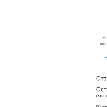
С
Aqu
Ц
От
Ост
Оцен
Комме