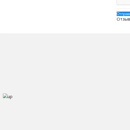
Отзыв
О
К