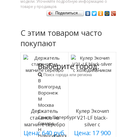
модели. Уточняйте подробную информацию о
товаре у продавцов.
Поделиться…
С этим товаром часто
покупают
Выберите город:
В
Волгоград
Воронеж
М
Москва
Держатель
Кулер Экочип
С
Санкт-Петербург
стаканов на
V21-LF black-
Самара
магните серебро
silver с
Н
холодильником
Цена: 640 руб.
Цена: 17 900
Новосибирск