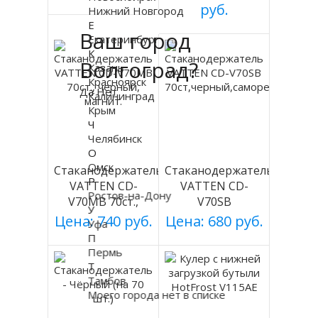
руб.
Нижний Новгород
Е
Ваш город
Екатеринбург
К
Волгоград?
Казань
Красноярск
Да
Нет
Калининград
Крым
Ч
Челябинск
О
Омск
Стаканодержатель
Стаканодержатель
Р
VATTEN CD-
VATTEN CD-
Ростов-на-Дону
V70MB 70ст.,
V70SB
У
черный, магнит.
70ст,черный,саморезы
Цена: 740 руб.
Цена: 680 руб.
Уфа
П
Пермь
Т
Тамбов
Моего города нет в списке