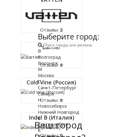
Отзывы:
2
Выберите город:
Barrier
В
Волгоград
Воронеж
Отзывы:
0
М
Москва
С
Cold Vine (Россия)
Санкт-Петербург
Самара
Н
Отзывы:
0
Новосибирск
Нижний Новгород
Indel B (Италия)
Е
Ваш город
Екатеринбург
К
Отзывы:
0
Казань