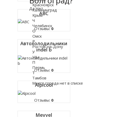
Волгоград?
Красноярск
Да
Нет
Калининград
ABC
Крым
Ч
Челябинск
Отзывы:
0
О
Омск
Р
Автохолодильники
Ростов-на-Дону
indel b
У
Уфа
П
Пермь
Отзывы:
0
Т
Тамбов
Моего города нет в списке
Alpicool
Отзывы:
0
Meyvel