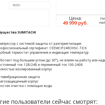
Купить в 1 клик
Цена:
Не
49 999 руб.
на
ущества SUMITACHI
мпрессор с системой защиты от разгерметизации
рофессиональный сертификат: CEEMCIP24ROHSC-TICK
обный термостат управления и индикация температур
ботает под большим углом (до 30°), не влияя на работу или на
стоянный ток 12В/24В и переменный ток 100-240В
лностью изолированный корпуc
нтивибрационная защита
лагозащищенный корпус
остая очистка с помощью воды
гие пользователи сейчас смотрят: