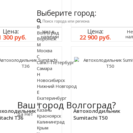
Выберите город:
В
Цена:
Цена:
Нет в
Не
Волгоград
1 300 руб.
22 900 руб.
наличии
на
Воронеж
М
Москва
С
Санкт-Петербург
Самара
Н
Новосибирск
Нижний Новгород
Е
Екатеринбург
Ваш город Волгоград?
К
Казань
охолодильник
Автохолодильник
Да
Нет
Красноярск
tachi T36
Sumitachi T50
Калининград
Крым