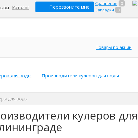
Сравнение
0
Перезвоните мне
зывы
Каталог
Закладки
0
Товары по акции
еров для воды
Производители кулеров для воды
еры для воды
оизводители кулеров для
лининграде