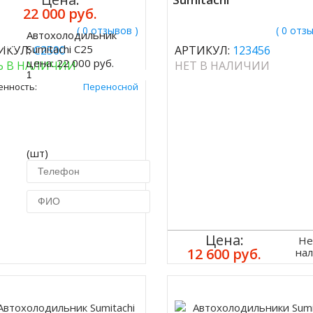
22 000 руб.
( 0 отзывов )
( 0 отз
Автохолодильник
ить
Sumitachi C25
ИКУЛ:
C2500
АРТИКУЛ:
123456
цена:
22 000 руб.
Ь В НАЛИЧИИ
НЕТ В НАЛИЧИИ
енность:
Переносной
(шт)
Купить в 1 клик
Цена:
Не
12 600 руб.
на