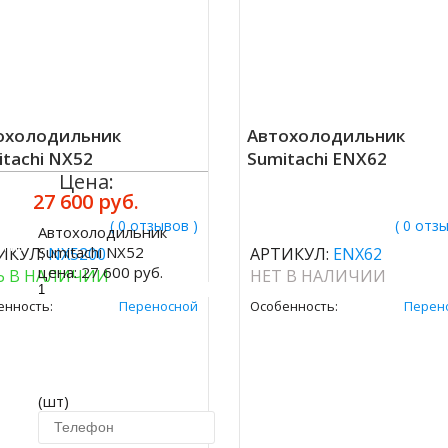
охолодильник
Автохолодильник
tachi NX52
Sumitachi ENX62
Цена:
27 600 руб.
( 0 отзывов )
( 0 отз
Автохолодильник
ить
Sumitachi NX52
ИКУЛ:
NX5200
АРТИКУЛ:
ENX62
цена:
27 600 руб.
Ь В НАЛИЧИИ
НЕТ В НАЛИЧИИ
енность:
Переносной
Особенность:
Перен
(шт)