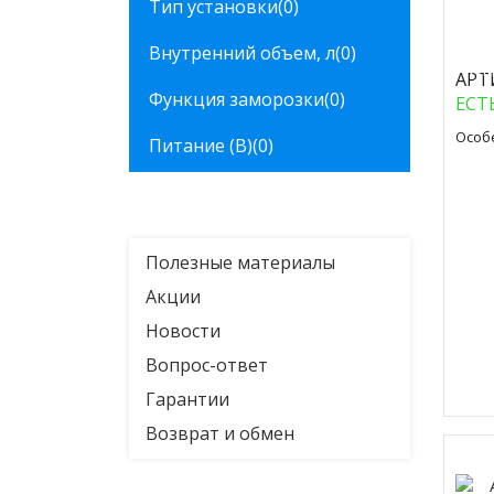
Тип установки
(0)
Внутренний объем, л
(0)
Куп
АРТ
Функция заморозки
(0)
ЕСТ
Особ
Питание (В)
(0)
Полезные материалы
Акции
Новости
Вопрос-ответ
Гарантии
Возврат и обмен