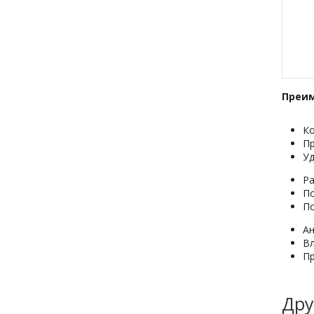
Преим
Ко
П
Уд
Ра
По
По
А
В
Пр
Дру