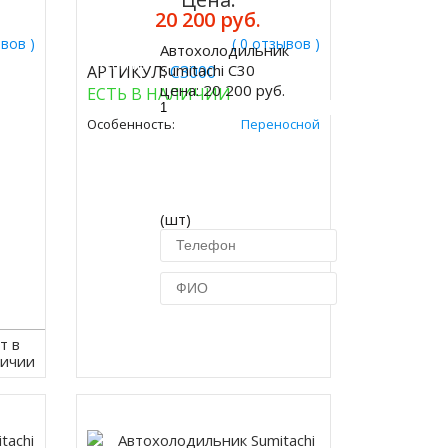
20 200 руб.
ывов )
( 0 отзывов )
Автохолодильник
Купить
Sumitachi C30
АРТИКУЛ:
C3000
цена:
20 200 руб.
ЕСТЬ В НАЛИЧИИ
Особенность:
Переносной
(шт)
Купить в 1 клик
т в
личии