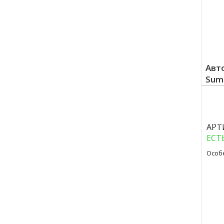
Авт
Sumi
Куп
АРТ
ЕСТ
Особ