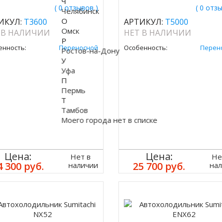
Ч
( 0 отзывов )
( 0 отз
Челябинск
О
ИКУЛ:
T3600
АРТИКУЛ:
T5000
Омск
 В НАЛИЧИИ
НЕТ В НАЛИЧИИ
Р
енность:
Переносной
Особенность:
Перен
Ростов-на-Дону
У
Уфа
П
Пермь
Т
Тамбов
Моего города нет в списке
Цена:
Цена:
Нет в
Не
4 300 руб.
25 700 руб.
наличии
на