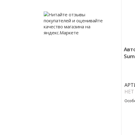
Авт
Sumi
АРТ
НЕТ
Особ