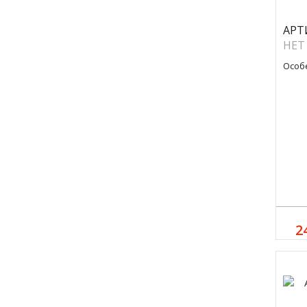
АРТ
НЕТ
Особ
2