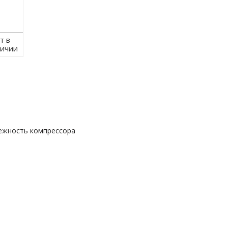
т в
личии
дежность компрессора