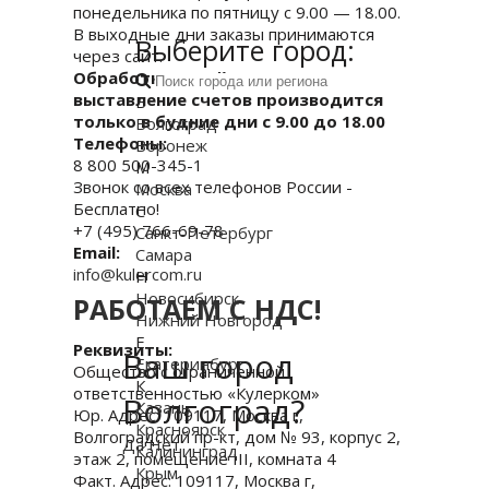
понедельника по пятницу с 9.00 — 18.00.
В выходные дни заказы принимаются
Выберите город:
через сайт.
Обработка онлайн-заказов и
выставление счетов производится
В
только в будние дни с 9.00 до 18.00
Волгоград
Телефоны:
Воронеж
8 800 500-345-1
М
Звонок со всех телефонов России -
Москва
Бесплатно!
С
+7 (495) 766-69-78
Санкт-Петербург
Email:
Самара
info@kulercom.ru
Н
Новосибирск
РАБОТАЕМ С НДС!
Нижний Новгород
Е
Реквизиты:
Ваш город
Екатеринбург
Общество с ограниченной
К
ответственностью «Кулерком»
Волгоград?
Казань
Юр. Адрес: 109117, Москва г,
Красноярск
Волгоградский пр-кт, дом № 93, корпус 2,
Да
Нет
Калининград
этаж 2, помещение III, комната 4
Крым
Факт. Адрес: 109117, Москва г,