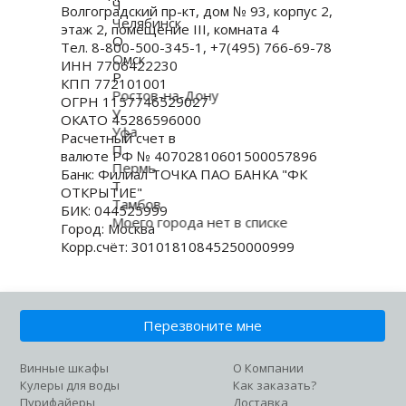
Ч
Волгоградский пр-кт, дом № 93, корпус 2,
Челябинск
этаж 2, помещение III, комната 4
О
Тел. 8-800-500-345-1, +7(495) 766-69-78
Омск
ИНН 7706422230
Р
КПП 772101001
Ростов-на-Дону
ОГРН 1157746529027
У
ОКАТО 45286596000
Уфа
Расчетный счет в
П
валюте РФ № 40702810601500057896
Пермь
Банк: Филиал ТОЧКА ПАО БАНКА "ФК
Т
ОТКРЫТИЕ"
Тамбов
БИК: 044525999
Моего города нет в списке
Город: Москва
Корр.счёт: 30101810845250000999
Перезвоните мне
Винные шкафы
О Компании
Кулеры для воды
Как заказать?
Пурифайеры
Доставка