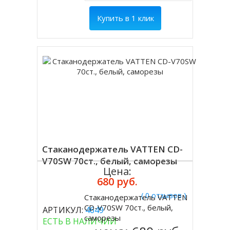
Купить в 1 клик
Стаканодержатель VATTEN CD-
V70SW 70ст., белый, саморезы
Цена:
680 руб.
( 0 отзывов )
Стаканодержатель VATTEN
Купить
CD-V70SW 70ст., белый,
АРТИКУЛ:
4649
саморезы
ЕСТЬ В НАЛИЧИИ