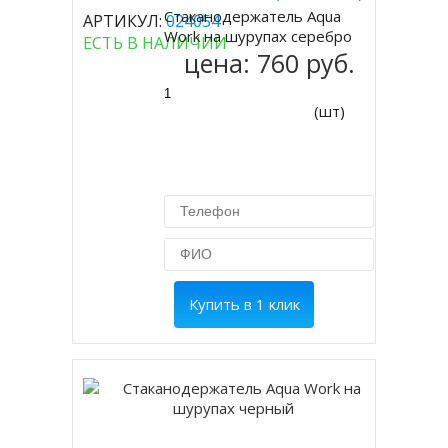
Стаканодержатель Aqua
АРТИКУЛ:
024054
Купить
Work на шурупах серебро
ЕСТЬ В НАЛИЧИИ
цена:
760 руб.
(шт)
Купить в 1 клик