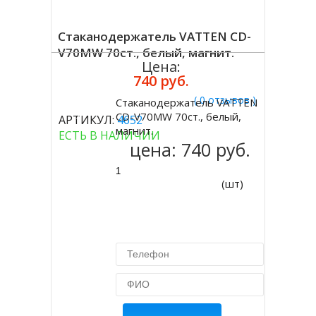
Стаканодержатель VATTEN CD-
V70MW 70ст., белый, магнит.
Цена:
740 руб.
( 0 отзывов )
Стаканодержатель VATTEN
Купить
CD-V70MW 70ст., белый,
АРТИКУЛ:
4652
магнит.
ЕСТЬ В НАЛИЧИИ
цена:
740 руб.
(шт)