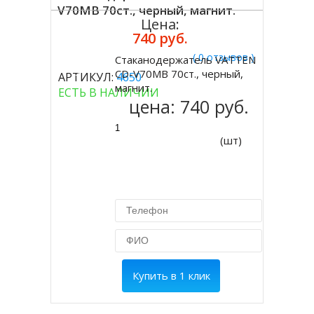
V70MB 70ст., черный, магнит.
Цена:
740 руб.
( 0 отзывов )
Стаканодержатель VATTEN
Купить
CD-V70MB 70ст., черный,
АРТИКУЛ:
4650
магнит.
ЕСТЬ В НАЛИЧИИ
цена:
740 руб.
(шт)
Купить в 1 клик