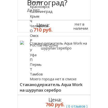
Волгоград?
Казань
Красноярск
Да
Нет
Калининград
Крым
Ч
Нет в
Цена:
Челябинск
наличии
710 руб.
О
Омск
Р
Ростов-на-Дону
У
Уфа
П
Пермь
Т
Тамбов
Моего города нет в списке
Стаканодержатель Aqua Work
на шурупах серебро
Цена:
760 руб.
( 0 отзывов )