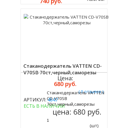
740 руб.
Стаканодержатель VATTEN CD-
V70SB 70ст,черный,саморезы
Цена:
680 руб.
( 0 отзывов )
Стаканодержатель VATTEN
Купить
CD-V70SB
АРТИКУЛ:
4647
70ст,черный,саморезы
ЕСТЬ В НАЛИЧИИ
цена:
680 руб.
(шт)