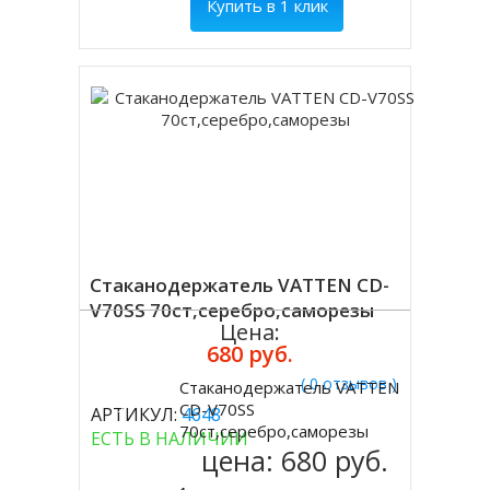
Купить в 1 клик
Стаканодержатель VATTEN CD-
V70SS 70ст,серебро,саморезы
Цена:
680 руб.
( 0 отзывов )
Стаканодержатель VATTEN
Купить
CD-V70SS
АРТИКУЛ:
4648
70ст,серебро,саморезы
ЕСТЬ В НАЛИЧИИ
цена:
680 руб.