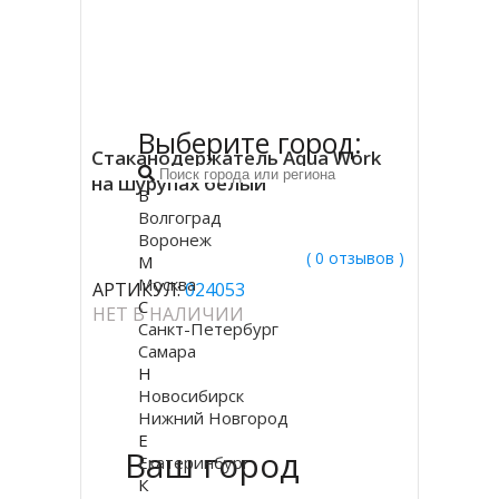
Выберите город:
Стаканодержатель Aqua Work
на шурупах белый
В
Волгоград
Воронеж
( 0 отзывов )
М
Москва
АРТИКУЛ:
024053
С
НЕТ В НАЛИЧИИ
Санкт-Петербург
Самара
Н
Новосибирск
Нижний Новгород
Е
Ваш город
Екатеринбург
К