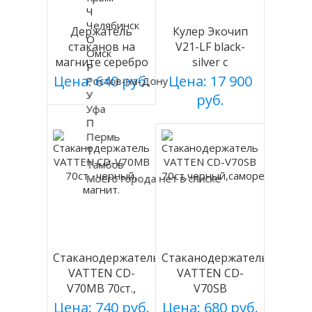
Ч
Челябинск
Держатель
Кулер Экочип
О
стаканов на
V21-LF black-
Омск
магните серебро
silver с
Р
холодильником
Цена: 640 руб.
Цена: 17 900
Ростов-на-Дону
У
руб.
Уфа
П
Пермь
Т
Тамбов
Моего города нет в списке
Стаканодержатель
Стаканодержатель
VATTEN CD-
VATTEN CD-
V70MB 70ст.,
V70SB
черный, магнит.
70ст,черный,саморезы
Цена: 740 руб.
Цена: 680 руб.