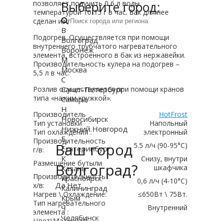
Выберите город:
позволяет получить 0,6 л воды
температурой 10-15 г в час. Бак для нее
сделан из пластика.
В
Подогрев. Осуществляется при помощи
Волгоград
внутреннего трубчатого нагревательного
Воронеж
элемента, встроенного в бак из нержавейки.
М
Производительность кулера на подогрев –
Москва
5,5 л в час.
С
Санкт-Петербург
Розлив осуществляется при помощи кранов
типа «нажим кружкой».
Самара
Н
Производитель
HotFrost
Новосибирск
Тип установки
Напольный
Нижний Новгород
Тип охлаждения :
электронный
Е
Производительность
Ваш город
5.5 л/ч (90-95°C)
Екатеринбург
г/в:
К
Снизу, внутри
Размещение бутыли
Волгоград?
шкафчика
Казань
Производительность
Красноярск
0,6 л/ч (4-10°C)
Да
Нет
х/в:
Калининград
Нагрев \ Охлаждение:
≤650Вт \ 75Вт.
Крым
Тип нагревательного
Ч
Внутренний
элемента :
Челябинск
Цвет\Материал