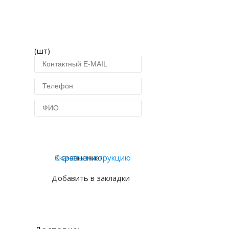
(шт)
Купить в 1 клик
К сравнению
Скачать инструкцию
Добавить в закладки