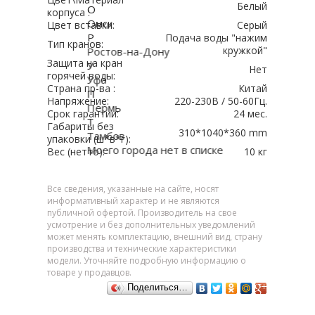
Белый
О
корпуса :
Омск
Цвет вставки:
Серый
Р
Подача воды "нажим
Тип кранов:
кружкой"
Ростов-на-Дону
Защита на кран
У
Нет
горячей воды:
Уфа
Страна пр-ва :
Китай
П
Напряжение:
220-230В / 50-60Гц.
Пермь
Срок гарантии:
24 мес.
Т
Габариты без
310*1040*360 mm
Тамбов
упаковки (ш*в*г):
Моего города нет в списке
Вес (нетто):
10 кг
Все сведения, указанные на сайте, носят
информативный характер и не являются
публичной офертой. Производитель на свое
усмотрение и без дополнительных уведомлений
может менять комплектацию, внешний вид, страну
производства и технические характеристики
модели. Уточняйте подробную информацию о
товаре у продавцов.
Поделиться…