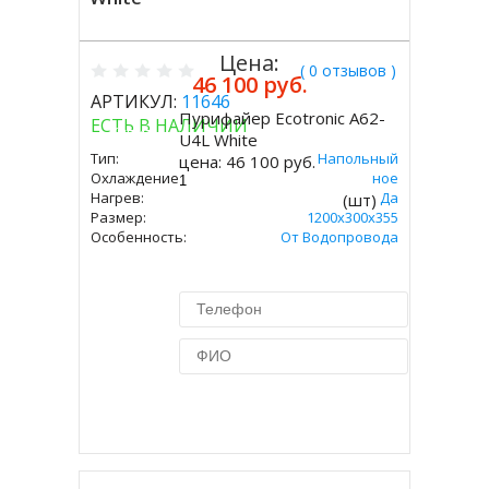
Цена:
( 0 отзывов )
46 100 руб.
АРТИКУЛ:
11646
Пурифайер Ecotronic A62-
ЕСТЬ В НАЛИЧИИ
Купить
U4L White
Тип:
Напольный
цена:
46 100 руб.
Охлаждение:
Компрессорное
Нагрев:
Да
(шт)
Размер:
1200x300x355
Особенность:
От Водопровода
Купить в 1 клик