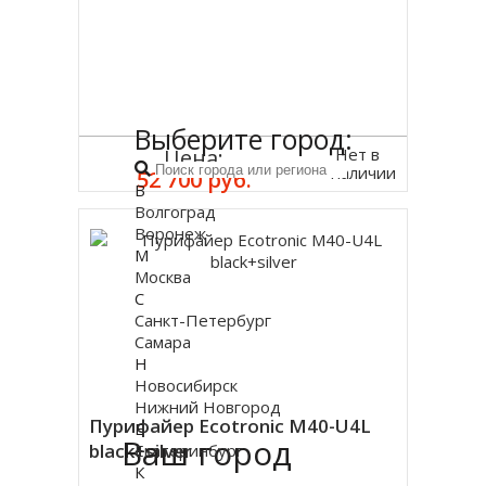
Выберите город:
Нет в
Цена:
наличии
52 700 руб.
В
Волгоград
Воронеж
М
Москва
С
Санкт-Петербург
Самара
Н
Новосибирск
Нижний Новгород
Пурифайер Ecotronic M40-U4L
Е
Ваш город
black+silver
Екатеринбург
К