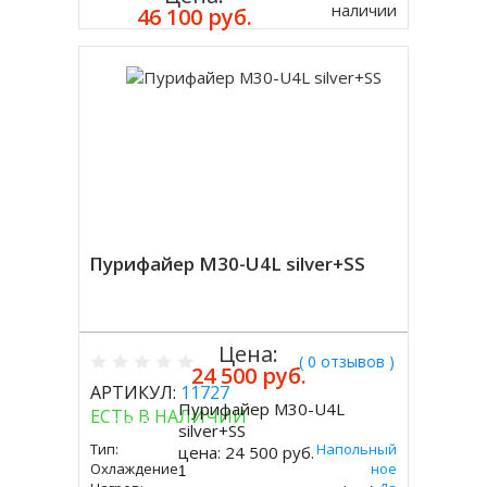
наличии
46 100 руб.
Пурифайер M30-U4L silver+SS
Цена:
( 0 отзывов )
24 500 руб.
АРТИКУЛ:
11727
Пурифайер M30-U4L
ЕСТЬ В НАЛИЧИИ
Купить
silver+SS
Тип:
Напольный
цена:
24 500 руб.
Охлаждение:
Электронное