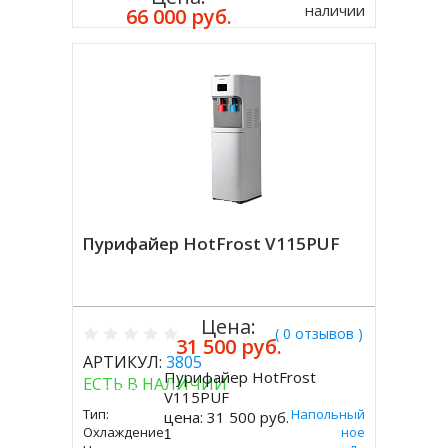
наличии
66 000 руб.
Пурифайер HotFrost V115PUF
Цена:
( 0 отзывов )
31 500 руб.
АРТИКУЛ:
3805
Пурифайер HotFrost
ЕСТЬ В НАЛИЧИИ
Купить
V115PUF
Тип:
Напольный
цена:
31 500 руб.
Охлаждение:
Компрессорное