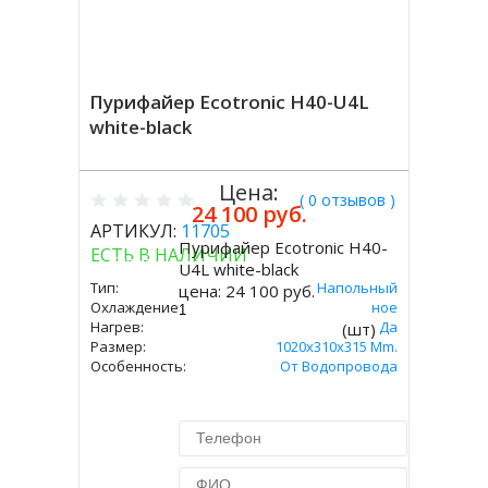
Пурифайер Ecotronic H40-U4L
white-black
Цена:
( 0 отзывов )
24 100 руб.
АРТИКУЛ:
11705
Пурифайер Ecotronic H40-
ЕСТЬ В НАЛИЧИИ
Купить
U4L white-black
Тип:
Напольный
цена:
24 100 руб.
Охлаждение:
Компрессорное
Нагрев:
Да
(шт)
Размер:
1020x310x315 Mm.
Особенность:
От Водопровода