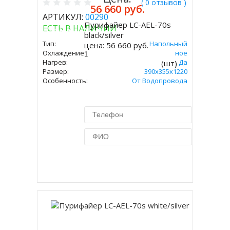
( 0 отзывов )
56 660 руб.
АРТИКУЛ:
00290
Пурифайер LC-AEL-70s
ЕСТЬ В НАЛИЧИИ
Купить
black/silver
Тип:
Напольный
цена:
56 660 руб.
Охлаждение:
Компрессорное
Нагрев:
Да
(шт)
Размер:
390x355x1220
Особенность:
От Водопровода
Купить в 1 клик