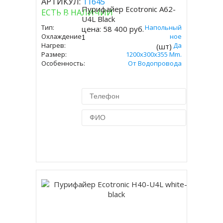
АРТИКУЛ:
11645
Пурифайер Ecotronic A62-
ЕСТЬ В НАЛИЧИИ
Купить
U4L Black
Тип:
Напольный
цена:
58 400 руб.
Охлаждение:
Компрессорное
Нагрев:
Да
(шт)
Размер:
1200x300x355 Mm.
Особенность:
От Водопровода
Купить в 1 клик