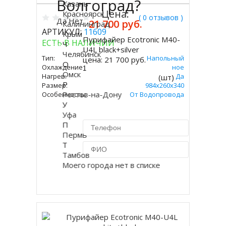
Волгоград?
Казань
Цена:
Красноярск
( 0 отзывов )
Да
Нет
21 700 руб.
Калининград
АРТИКУЛ:
11609
Крым
Пурифайер Ecotronic M40-
ЕСТЬ В НАЛИЧИИ
Ч
Купить
U4L black+silver
Челябинск
Тип:
Напольный
цена:
21 700 руб.
О
Охлаждение:
Компрессорное
Омск
Нагрев:
Да
(шт)
Р
Размер:
984x260x340
Ростов-на-Дону
Особенность:
От Водопровода
У
Уфа
П
Пермь
Т
Тамбов
Моего города нет в списке
Купить в 1 клик