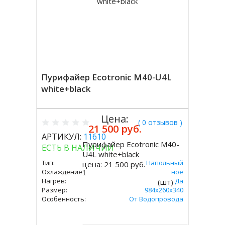
Пурифайер Ecotronic M40-U4L
white+black
Цена:
( 0 отзывов )
21 500 руб.
АРТИКУЛ:
11610
Пурифайер Ecotronic M40-
ЕСТЬ В НАЛИЧИИ
Купить
U4L white+black
Тип:
Напольный
цена:
21 500 руб.
Охлаждение:
Компрессорное
Нагрев:
Да
(шт)
Размер:
984x260x340
Особенность:
От Водопровода