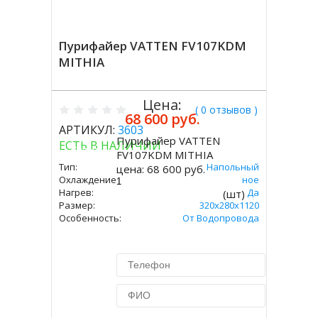
Пурифайер VATTEN FV107KDM
MITHIA
Цена:
( 0 отзывов )
68 600 руб.
АРТИКУЛ:
3603
Пурифайер VATTEN
ЕСТЬ В НАЛИЧИИ
Купить
FV107KDM MITHIA
Тип:
Напольный
цена:
68 600 руб.
Охлаждение:
Компрессорное
Нагрев:
Да
(шт)
Размер:
320х280х1120
Особенность:
От Водопровода