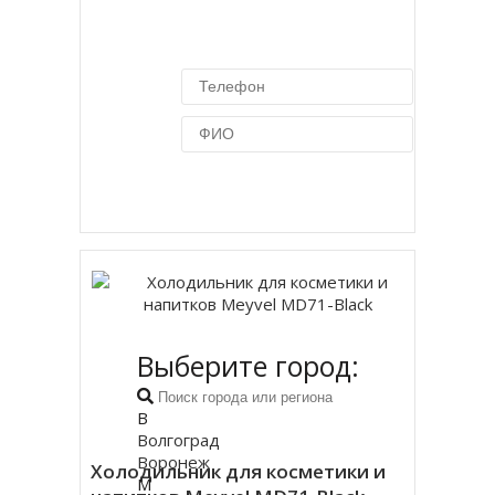
Купить в 1 клик
Выберите город:
В
Волгоград
Воронеж
Холодильник для косметики и
М