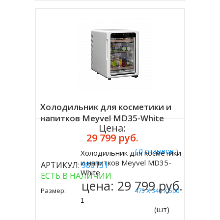
Холодильник для косметики и
напитков Meyvel MD35-White
Цена:
29 799 руб.
( 0 отзывов )
Холодильник для косметики
Купить
и напитков Meyvel MD35-
АРТИКУЛ:
980151
White
ЕСТЬ В НАЛИЧИИ
цена:
29 799 руб.
Размер:
475 Х 340 Х 500
(шт)