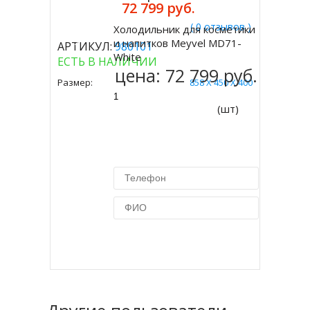
72 799 руб.
( 0 отзывов )
Холодильник для косметики
Купить
и напитков Meyvel MD71-
АРТИКУЛ:
980101
White
ЕСТЬ В НАЛИЧИИ
цена:
72 799 руб.
Размер:
858 Х 450 Х 400
(шт)
Купить в 1 клик