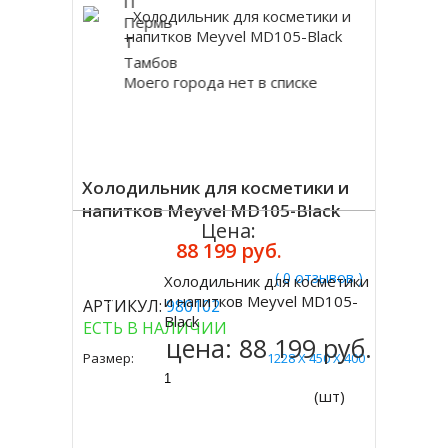
П
Пермь
Т
Тамбов
Моего города нет в списке
Холодильник для косметики и
напитков Meyvel MD105-Black
Цена:
88 199 руб.
( 0 отзывов )
Холодильник для косметики
Купить
и напитков Meyvel MD105-
АРТИКУЛ:
980102
Black
ЕСТЬ В НАЛИЧИИ
цена:
88 199 руб.
Размер:
1228 Х 450 Х 400
(шт)