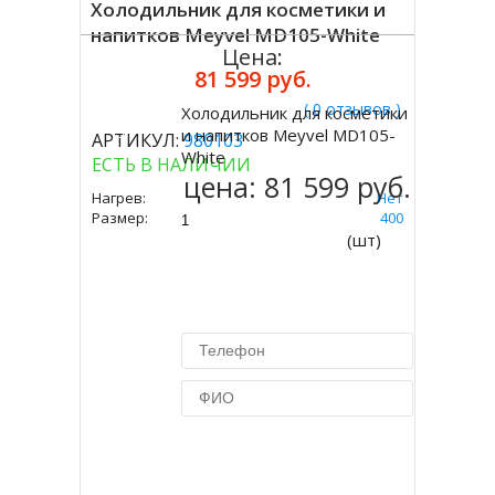
Холодильник для косметики и
напитков Meyvel MD105-White
Цена:
81 599 руб.
( 0 отзывов )
Холодильник для косметики
Купить
и напитков Meyvel MD105-
АРТИКУЛ:
980103
White
ЕСТЬ В НАЛИЧИИ
цена:
81 599 руб.
Нагрев:
Нет
Размер:
1228 Х 450 Х 400
(шт)
Купить в 1 клик