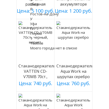
разборная
аккумуляторе
Омск
Р
(БЕЛАЯ), Россия
DP-MW500
Цена: 5 100 руб.
Цена: 1 200 руб.
Ростов-на-Дону
У
Уфа
П
Пермь
Т
Тамбов
Моего города нет в списке
Стаканодержатель
Стаканодержатель
VATTEN CD-
Aqua Work на
V70MB 70ст.,
шурупах серебро
черный, магнит.
Цена: 740 руб.
Цена: 760 руб.