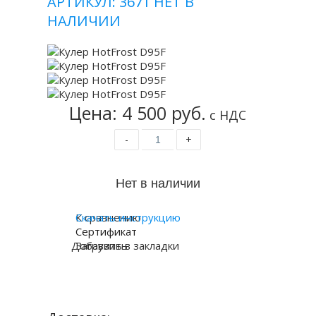
АРТИКУЛ: 3671
НЕТ В
НАЛИЧИИ
Цена: 4 500 руб.
с НДС
-
+
К сравнению
Скачать инструкцию
Сертификат
Добавить в закладки
Загрузить