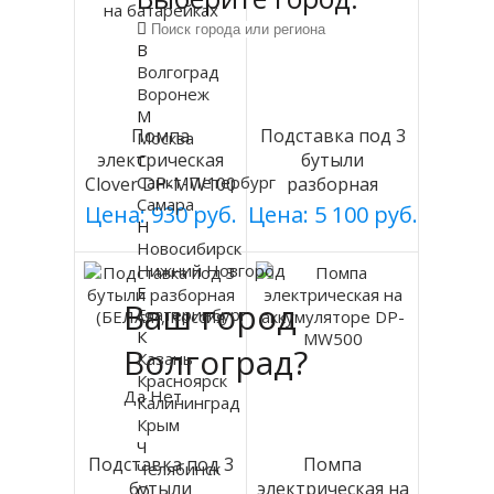
В
Волгоград
Воронеж
М
Помпа
Подставка под 3
Москва
электрическая
бутыли
С
Санкт-Петербург
Clover DP-MW100
разборная
Самара
на батарейках
(СЕРАЯ), Россия
Цена: 930 руб.
Цена: 5 100 руб.
Н
Новосибирск
Нижний Новгород
Е
Ваш город
Екатеринбург
К
Волгоград?
Казань
Красноярск
Да
Нет
Калининград
Крым
Ч
Подставка под 3
Помпа
Челябинск
бутыли
электрическая на
О