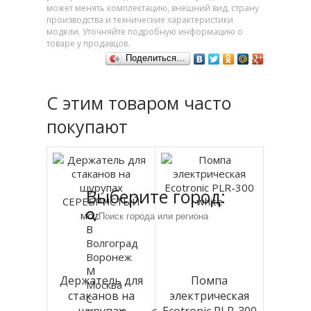
может менять комплектацию, внешний вид, страну
производства и технические характеристики
модели. Уточняйте подробную информацию о
товаре у продавцов.
Поделиться…
С этим товаром часто
покупают
Выберите город:
В
Волгоград
Воронеж
М
Держатель для
Помпа
Москва
стаканов на
электрическая
С