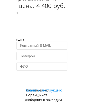
цена:
4 400 руб.
(шт)
Купить в 1 клик
К сравнению
Скачать инструкцию
Сертификат
Добавить в закладки
Загрузить