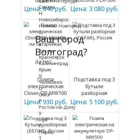
шурупах
Ecotronic PLR-300
Санкт-Петербург
СЕРЕБРИСТЫЙ
white
Самара
Цена: 840 руб.
Цена: 3 080 руб.
Н
мод 003
Новосибирск
Нижний Новгород
Е
Ваш город
Екатеринбург
К
Волгоград?
Казань
Красноярск
Да
Нет
Калининград
Крым
Ч
Помпа
Подставка под 3
Челябинск
электрическая
бутыли
О
Clover DP-MW100
разборная
Омск
на батарейках
(СЕРАЯ), Россия
Р
Цена: 930 руб.
Цена: 5 100 руб.
Ростов-на-Дону
У
Уфа
П
Пермь
Т