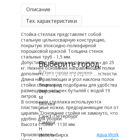
Описание
Тех. характеристики
Стойка-стеллаж представляет собой
стальную цельносварную конструкцию,
покрытую эпоксидно-полиэфирной
порошковой краской. Толщина стенок
стальных труб - 1,5 мм.
Выберите город:
Допустимая нагрузка на одну полку – до 25
кг. Нижнее основание направляющих полки
дополнительно усилено ребрами жесткости.
В
Длина направляющих и угол наклона полок
Волгоград
стойки специально подобраны для удобства
размещения четырех бутылей с водой 19
Воронеж
литров.
М
В основании стеллажа используются
Москва
пластиковые ножки, предохраняющие пол от
С
царапин. Основание стойки не замкнуто, что
Санкт-Петербург
удобно для уборки.
Самара
Высота стойки - 1130 мм.
Н
Производитель
Новосибирск
Aqua Work