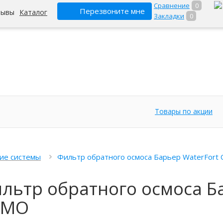
Сравнение
0
Перезвоните мне
зывы
Каталог
Закладки
0
Товары по акции
ие системы
Фильтр обратного осмоса Барьер WaterFort
льтр обратного осмоса Б
SMO