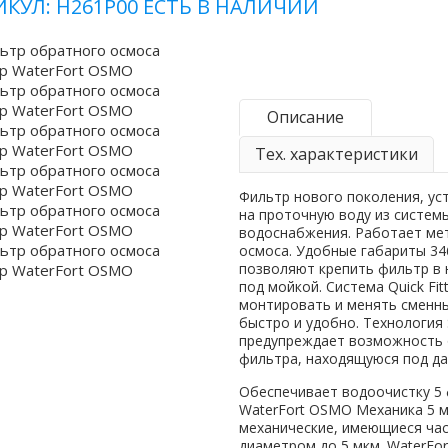
ИКУЛ: Н261Р00
ЕСТЬ В НАЛИЧИИ
Описание
Тех. характеристики
Фильтр нового поколения, у
на проточную воду из систем
водоснабжения. Работает ме
осмоса. Удобные габариты 34
позволяют крепить фильтр в
под мойкой. Система Quick Fit
монтировать и менять сменн
быстро и удобно. Технология 
предупреждает возможность 
фильтра, находящуюся под да
Обеспечивает водоочистку 5
WaterFort OSMO Механика 5 
механические, имеющиеся час
диаметром до 5 мкм. WaterFo