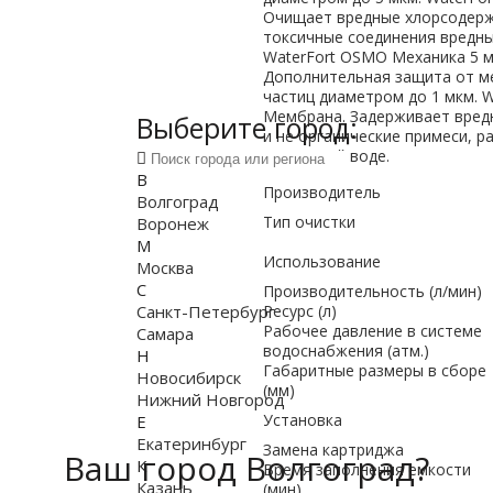
Очищает вредные хлорсодерж
токсичные соединения вредны
WaterFort OSMO Механика 5 м
Дополнительная защита от м
частиц диаметром до 1 мкм. 
Мембрана. Задерживает вред
Выберите город:
и не органические примеси, р
проточной воде.
В
Производитель
Волгоград
Тип очистки
Воронеж
М
Использование
Москва
С
Производительность (л/мин)
Санкт-Петербург
Ресурс (л)
Рабочее давление в системе
Самара
водоснабжения (атм.)
Н
Габаритные размеры в сборе
Новосибирск
(мм)
Нижний Новгород
Установка
Е
Екатеринбург
Замена картриджа
Ваш город Волгоград?
К
Время заполнения емкости
Казань
(мин)