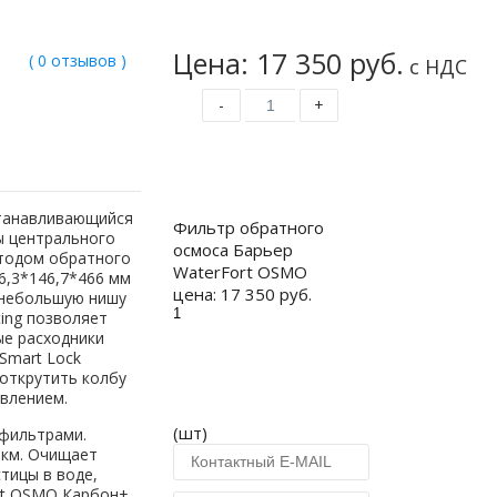
Цена: 17 350 руб.
( 0 отзывов )
с НДС
-
+
Купить
станавливающийся
Фильтр обратного
ы центрального
осмоса Барьер
тодом обратного
WaterFort OSMO
6,3*146,7*466 мм
цена:
17 350 руб.
 небольшую нишу
ting позволяет
ые расходники
Smart Lock
открутить колбу
влением.
(шт)
 фильтрами.
мкм. Очищает
тицы в воде,
rt OSMO Карбон+.