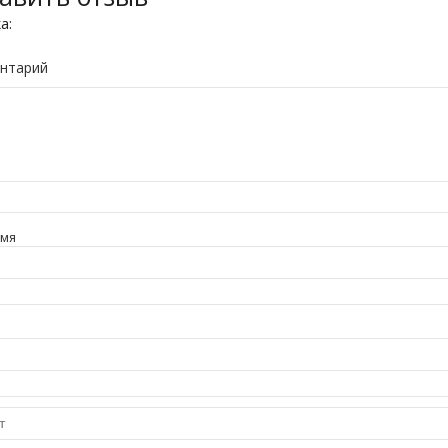
ка:
нтарий
имя