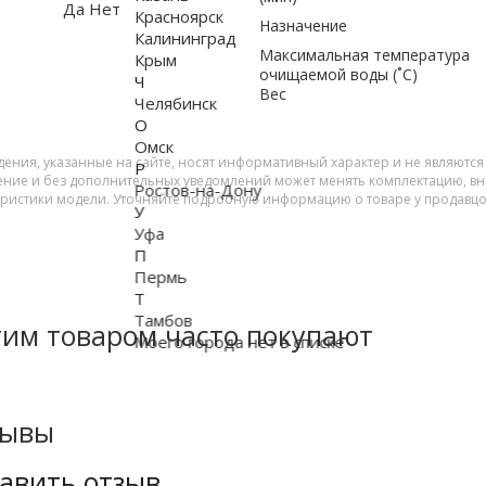
Да
Нет
Красноярск
Назначение
Калининград
Максимальная температура
Крым
очищаемой воды (˚С)
Ч
Вес
Челябинск
О
Омск
дения, указанные на сайте, носят информативный характер и не являютс
Р
ение и без дополнительных уведомлений может менять комплектацию, вне
Ростов-на-Дону
еристики модели. Уточняйте подробную информацию о товаре у продавцо
У
Уфа
П
Пермь
Т
Тамбов
тим товаром часто покупают
Моего города нет в списке
зывы
авить отзыв