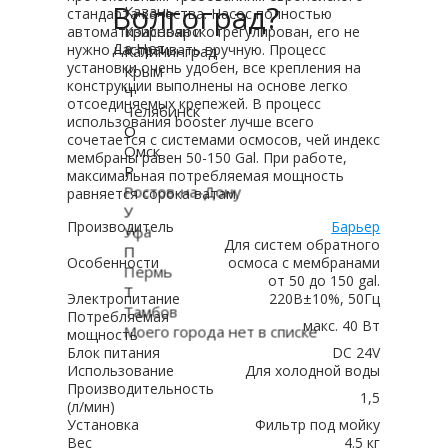
Волгоград?
Казань
стандарта качества. Насос полностью
Красноярск
автоматизирован и отрегулирован, его не
Да
Нет
нужно настраивать вручную. Процесс
Калининград
установки очень удобен, все крепления на
Крым
конструкции выполнены на основе легко
Ч
отсоединяемых крепежей. В процесс
Челябинск
использования booster лучше всего
О
сочетается с системами осмосов, чей индекс
Омск
мембраны равен 50-150 Gal. При работе,
Р
максимальная потребляемая мощность
Ростов-на-Дону
равняется сорока ватам.
У
Производитель
Барьер
Уфа
Для систем обратного
П
Особенности
осмоса с мембранами
Пермь
от 50 до 150 gal.
Т
Электропитание
220В±10%, 50Гц
Тамбов
Потребляемая
макс. 40 Вт
Моего города нет в списке
мощность
Блок питания
DC 24V
Использование
Для холодной воды
Производительность
1,5
(л/мин)
Установка
Фильтр под мойку
Вес
4.5 кг