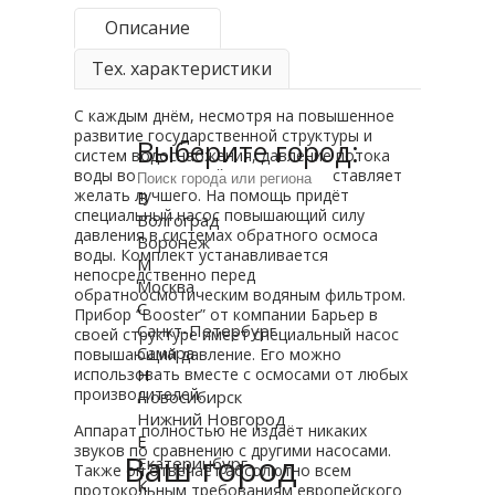
Описание
Тех. характеристики
С каждым днём, несмотря на повышенное
развитие государственной структуры и
Выберите город:
систем водоснабжения, давление потока
воды во многих районах страны оставляет
желать лучшего. На помощь придёт
В
специальный насос повышающий силу
Волгоград
давления в системах обратного осмоса
Воронеж
воды. Комплект устанавливается
М
непосредственно перед
Москва
обратноосмотическим водяным фильтром.
С
Прибор “Booster” от компании Барьер в
Санкт-Петербург
своей структуре имеет специальный насос
Самара
повышающий давление. Его можно
использовать вместе с осмосами от любых
Н
производителей.
Новосибирск
Нижний Новгород
Аппарат полностью не издаёт никаких
Е
звуков по сравнению с другими насосами.
Ваш город
Екатеринбург
Также он отвечает абсолютно всем
К
протокольным требованиям европейского