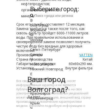
нефтепродуктов;
Выберите город:
органических примесей;
минеральных примесей.
В
Срок его службы составляет 12 месяцев.
Волгоград
Замена требуется также после того, как
Воронеж
сквозь фильтр пройдет 6000-11000 литров
М
воды. При правильном использовании и
Москва
своевременной замене позволяет получить
С
чистую воду без вредных для здоровья
Санкт-Петербург
включений.
Самара
Производитель
VATTEN
Н
Страна производства
Китай
Габариты без упаковки
60х60х290 мм.
Новосибирск
Установка
Внутри фильтра
Нижний Новгород
Е
Ваш город
Екатеринбург
Все сведения, указанные на сайте, носят
К
информативный характер и не являются
Волгоград?
Казань
публичной офертой. Производитель на свое
Красноярск
усмотрение и без дополнительных уведомлений
Да
Нет
может менять комплектацию, внешний вид, страну
Калининград
производства и технические характеристики
Крым
модели. Уточняйте подробную информацию о
Ч