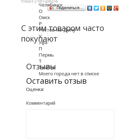
товаре у продавцов.
Челябинск
Поделиться…
О
Омск
Р
С этим товаром часто
Ростов-на-Дону
У
покупают
Уфа
П
Пермь
Т
Отзывы
Тамбов
Моего города нет в списке
Оставить отзыв
Оценка:
Комментарий