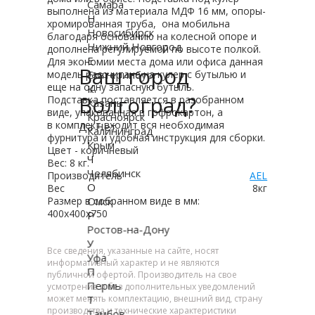
Самара
выполнена из материала МДФ 16 мм, опоры-
Н
хромированная труба, она мобильна
Новосибирск
благодаря основанию на колесной опоре и
Нижний Новгород
дополнена регулируемой по высоте полкой.
Е
Для экономии места дома или офиса данная
Ваш город
модель рассчитана на кулер с бутылью и
Екатеринбург
еще на одну запасную бутыль.
К
Волгоград?
Подставка поставляется в разобранном
Казань
виде, упакованная в гофрокартон, а
Красноярск
в комплект входит вся необходимая
Да
Нет
Калининград
фурнитура и удобная инструкция для сборки.
Крым
Цвет - коричневый
Ч
Вес: 8 кг.
Челябинск
Производитель
AEL
О
Вес
8кг
Размер в собранном виде в мм:
Омск
400х400х750
Р
Ростов-на-Дону
У
Все сведения, указанные на сайте, носят
Уфа
информативный характер и не являются
П
публичной офертой. Производитель на свое
Пермь
усмотрение и без дополнительных уведомлений
может менять комплектацию, внешний вид, страну
Т
производства и технические характеристики
Тамбов