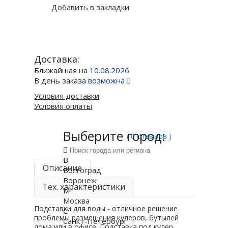
Добавить в закладки
Доставка:
Ближайшая на
10.08.2026
В день заказа
возможна
Условия доставки
Условия оплаты
Выберите город:
( 0 отзывов )
В
Описание
Волгоград
Воронеж
Тех. характеристики
М
Москва
Подставки для воды - отличное решение
С
проблемы размещения кулеров, бутылей
Санкт-Петербург
дома или в офисе. Подставка под кулер