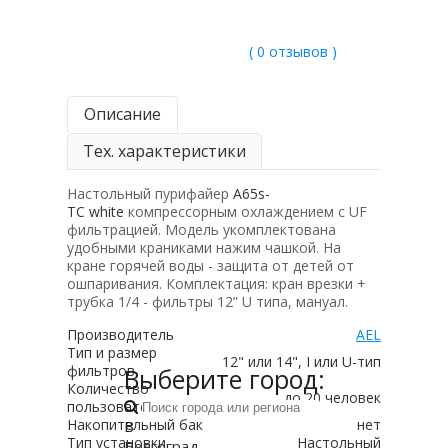
( 0 отзывов )
Описание
Тех. характеристики
Настольный пурифайер
A65s-
TC
white
компрессорным охлаждением с UF
фильтрацией. Модель укомплектована
удобными краниками нажим чашкой. На
кране горячей воды - защита от детей от
ошпаривания. Комплектация: кран врезки +
трубка 1/4 - фильтры 12” U типа, мануал.
Производитель
AEL
Тип и размер
12" или 14", I или U-тип
фильтров
Выберите город:
Количество
до 20 человек
пользователей
Накопительный бак
нет
В
Тип установки
Настольный
Волгоград