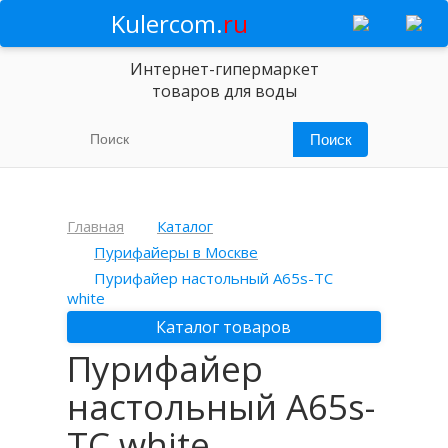
Kulercom.
ru
Интернет-гипермаркет
товаров для воды
Главная
Каталог
Пурифайеры в Москве
Пурифайер настольный A65s-TC
white
Каталог товаров
Пурифайер
настольный A65s-
TC white