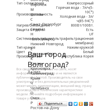
Тип охлаждения
Компрессорный
Воронеж
Горячая вода - 7л/ч(5-
М
10C°)
Производительность
Москва
Холодная вода - 3л/
С
ч(85-94C°)
Санкт-Петербург
Нагрев/Охлаждение
800Вт/100Вт.
Самара
Защита от детей
Есть
Н
UF
Система фильтрации
(ультрафильтрационная
Новосибирск
мембрана)
Нижний Новгород
Тип кранов
Нажим кружкой
Е
Ваш город
Цвет
Белый
Екатеринбург
Производство
Республика Корея
К
Волгоград?
Казань
Красноярск
Все сведения, указанные на сайте, носят
Да
Нет
Калининград
информативный характер и не являются
публичной офертой. Производитель на свое
Крым
усмотрение и без дополнительных уведомлений
Ч
может менять комплектацию, внешний вид, страну
Челябинск
производства и технические характеристики
О
модели. Уточняйте подробную информацию о
Омск
товаре у продавцов.
Р
Поделиться…
Ростов-на-Дону