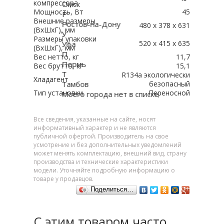
компрессора
Омск
Мощность, Вт
45
Р
Внешние размеры
Ростов-на-Дону
480 х 378 х 631
(ВхШхГ), мм
У
Размеры упаковки
520 x 415 x 635
Уфа
(ВxШxГ), мм
П
Вес нетто, кг
11,7
Пермь
Вес брутто, кг
15,1
Т
R134a экологически
Хладагент
Тамбов
безопасный
Тип установки
Переносной
Моего города нет в списке
Все сведения, указанные на сайте, носят
информативный характер и не являются
публичной офертой. Производитель на свое
усмотрение и без дополнительных уведомлений
может менять комплектацию, внешний вид, страну
производства и технические характеристики
модели. Уточняйте подробную информацию о
товаре у продавцов.
Поделиться…
С этим товаром часто