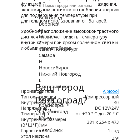
функцией быстрой заморозки и охлаждения,
экономичным режимом потребления энергии
В
для поддержания температуры при
Волгоград
длительном использовании от батарей.
Воронеж
М
Удобное расположение высококонтрастного
Москва
дисплея позволяет видеть температуру
С
внутри камеры при ярком солнечном свете и
любыми углами обзора.
Санкт-Петербург
Самара
Н
Новосибирск
Нижний Новгород
Е
Ваш город
Екатеринбург
Производитель
Alpicool
К
Волгоград?
Тип охлаждения
Компрессорный
Казань
Внутренний объем, л
40
Красноярск
Напряжение
DC 12V/24V
Да
Нет
Калининград
Температура
от +20 ° C до -20 ° C
Крым
Внутренние размеры
381 х 254 х 473
Ч
(В*Ш*Г), мм
Челябинск
Гарантия
1 год
О
Угол наклона
40°