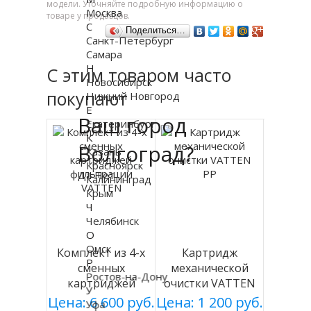
модели. Уточняйте подробную информацию о
Москва
товаре у продавцов.
С
Поделиться…
Санкт-Петербург
Самара
Н
С этим товаром часто
Новосибирск
покупают
Нижний Новгород
Е
Ваш город
Екатеринбург
К
Волгоград?
Казань
Красноярск
Да
Нет
Калининград
Крым
Ч
Челябинск
О
Омск
Комплект из 4-х
Картридж
Р
сменных
механической
Ростов-на-Дону
картриджей
очистки VATTEN
У
фильтрации
PP
Цена: 6 600 руб.
Цена: 1 200 руб.
Уфа