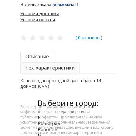
В день заказа
возможна
Условия доставки
Условия оплаты
( 0 отзывов )
Описание
Тех. характеристики
Клапан однопроходной цанга-цанга 14
дюймов (6мм)
Выберите город:
Все сведения, указанные на сайте, носят
информативный характер и не являются
В
публичной офертой. Производитель на свое
усмотрение и без дополнительных уведомлений
Волгоград
может менять комплектацию, внешний вид, страну
Воронеж
производства и технические характеристики
М