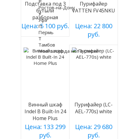
Р
Подставка под 3
Пурифайер
Ростов-на-Дону
бутыли
VATTEN FV45NKU
У
разборная
Уфа
(БЕЛАЯ), Россия
Цена: 5 100 руб.
Цена: 22 800
П
Пермь
руб.
Т
Тамбов
Моего города нет в списке
Винный шкаф
Пурифайер (LC-
Indel B Built-In 24
AEL-770s) white
Home Plus
Цена: 133 299
Цена: 29 680
руб.
руб.