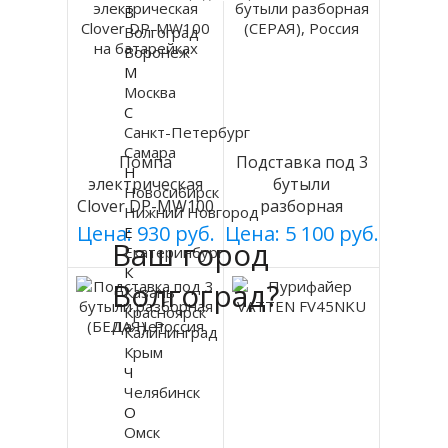
В
Волгоград
Воронеж
М
Москва
С
Санкт-Петербург
Самара
Помпа
Подставка под 3
Н
электрическая
бутыли
Новосибирск
Clover DP-MW100
разборная
Нижний Новгород
на батарейках
(СЕРАЯ), Россия
Цена: 930 руб.
Цена: 5 100 руб.
Е
Ваш город
Екатеринбург
К
Волгоград?
Казань
Красноярск
Да
Нет
Калининград
Крым
Ч
Челябинск
О
Омск