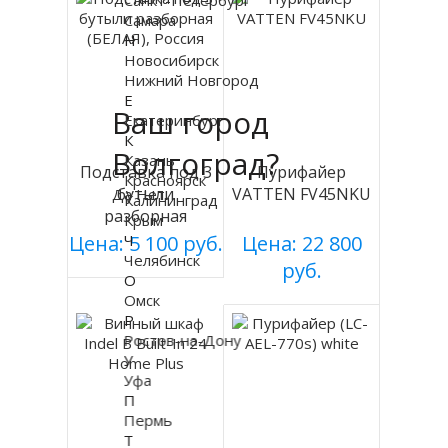
Санкт-Петербург
Самара
Н
Новосибирск
Нижний Новгород
Е
Ваш город
Екатеринбург
К
Волгоград?
Казань
Подставка под 3
Пурифайер
Красноярск
бутыли
VATTEN FV45NKU
Да
Нет
Калининград
разборная
Крым
(БЕЛАЯ), Россия
Цена: 5 100 руб.
Ч
Цена: 22 800
Челябинск
руб.
О
Омск
Р
Ростов-на-Дону
У
Уфа
П
Пермь
Т