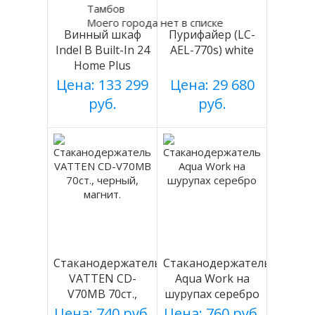
Тамбов
Моего города нет в списке
Винный шкаф
Пурифайер (LC-
Indel B Built-In 24
AEL-770s) white
Home Plus
Цена: 133 299
Цена: 29 680
руб.
руб.
Стаканодержатель
Стаканодержатель
VATTEN CD-
Aqua Work на
V70MB 70ст.,
шурупах серебро
черный, магнит.
Цена: 740 руб.
Цена: 760 руб.