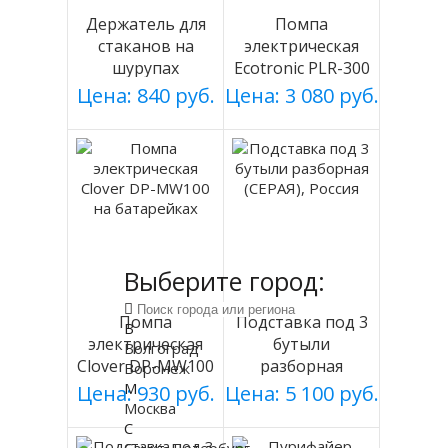
Держатель для
Помпа
стаканов на
электрическая
шурупах
Ecotronic PLR-300
СЕРЕБРИСТЫЙ
white
Цена: 840 руб.
Цена: 3 080 руб.
мод 003
Выберите город:
Помпа
Подставка под 3
В
электрическая
бутыли
Волгоград
Clover DP-MW100
разборная
Воронеж
на батарейках
(СЕРАЯ), Россия
М
Цена: 930 руб.
Цена: 5 100 руб.
Москва
С