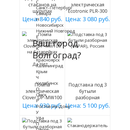
С
стаканов на
электрическая
Санкт-Петербург
шурупах
Ecotronic PLR-300
Самара
СЕРЕБРИСТЫЙ
white
Цена: 840 руб.
Цена: 3 080 руб.
Н
мод 003
Новосибирск
Нижний Новгород
Е
Ваш город
Екатеринбург
К
Волгоград?
Казань
Красноярск
Да
Нет
Калининград
Крым
Ч
Челябинск
Помпа
Подставка под 3
О
электрическая
бутыли
Омск
Clover DP-MW100
разборная
Р
на батарейках
(СЕРАЯ), Россия
Цена: 930 руб.
Цена: 5 100 руб.
Ростов-на-Дону
У
Уфа
П
Пермь